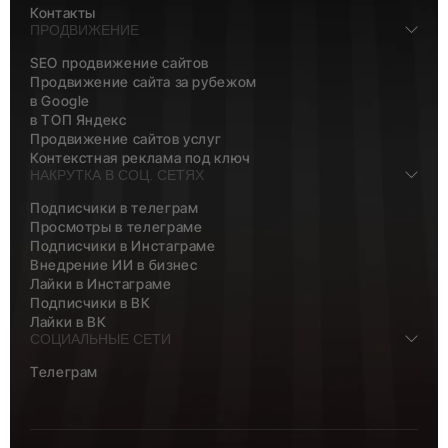
Контакты
ПРОДВИЖЕНИЕ
SEO продвижение сайтов
Продвижение сайта за рубежом
в Google
в ТОП Яндекс
Продвижение сайтов услуг
Контекстная реклама под ключ
НАКРУТКА В СОЦ. СЕТЯХ
Подписчики в телеграм
Просмотры в телеграме
Подписчики в Инстаграме
Внедрение ИИ в бизнес
Лайки в Инстаграме
Подписчики в ВК
Лайки в ВК
СОЦИАЛЬНЫЕ СЕТИ
Телеграм