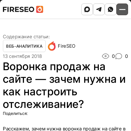
Ссылки
Ссылки
Skip
Главная
/
Блог
/
to
Воронка продаж на сайте — зачем нужна и как
хлебных
хлебных
content
настроить отслеживание?
крошек
крошек
Содержание статьи:
FireSEO
ВЕБ-АНАЛИТИКА
13 сентября 2018
0
0
Воронка продаж на
сайте — зачем нужна и
как настроить
отслеживание?
Поделиться:
Расскажем, зачем нужна воронка продаж на сайте в