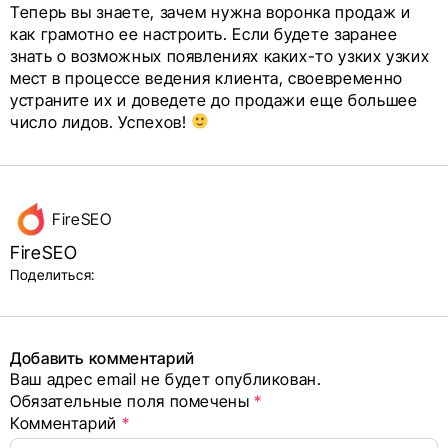
Теперь вы знаете, зачем нужна воронка продаж и
как грамотно ее настроить. Если будете заранее
знать о возможных появлениях каких-то узких узких
мест в процессе ведения клиента, своевременно
устраните их и доведете до продажи еще большее
число лидов. Успехов!
Данные
FireSEO
об авторе
FireSEO
и блок
Поделиться:
поделиться
в соцсетях
Добавить комментарий
Ваш адрес email не будет опубликован.
Alternative:
Обязательные поля помечены
*
Комментарий
*