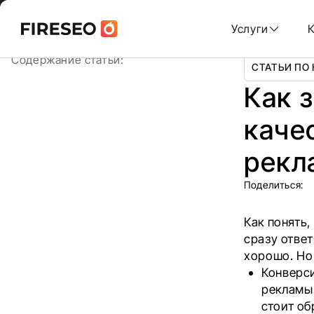
Ссылки
Ссылки
Skip
Главная
/
Блог
/
Как заказчику проверить качество на
to
Услуги
content
хлебных
хлебных
Содержание статьи:
СТАТЬИ ПО
крошек
крошек
Как 
каче
рекл
Поделиться:
Как понять,
сразу ответ
хорошо. Но 
Конверси
рекламы 
стоит об