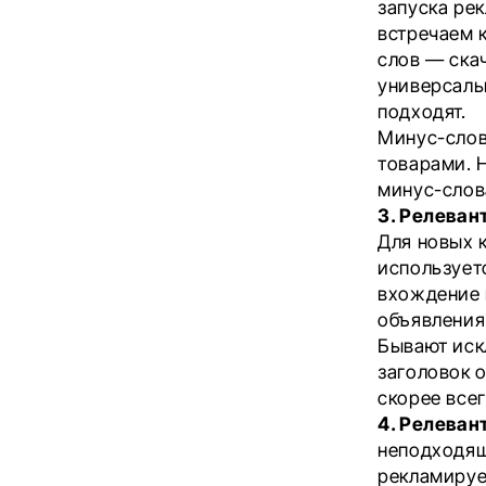
запуска ре
встречаем 
слов —
ска
универсаль
подходят.
Минус-слов
товарами. 
минус-слова
3. Релеван
Для новых к
использует
вхождение к
объявления
Бывают иск
заголовок 
скорее всег
4. Релеван
неподходящ
рекламируе