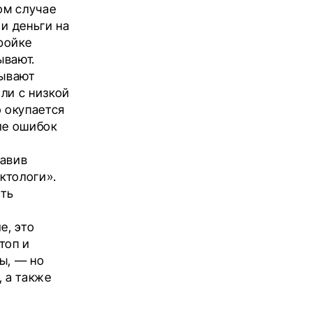
ом случае
 и деньги на
ройке
ывают.
Бывают
ли с низкой
о окупается
ие ошибок
равив
ктологи».
ать
е, это
топ и
ы, — но
, а также