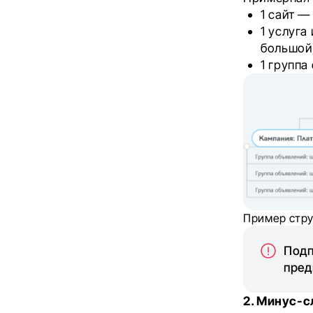
1 сайт — 
1 услуга
большой,
1 группа
Пример стру
Подп
пред
2. Минус-с