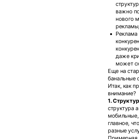
структур
важно по
нового 
рекламы,
Реклама 
конкурен
конкурен
даже кри
может с
Еще на ста
банальные 
Итак, как п
внимание?
1. Структу
структура 
мобильные,
главное, ч
разные усл
Примерная с