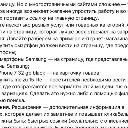
раницу. Но с многостраничными сайтами сложнее — 
ов иногда возникает желание упростить работу и во
х поставить ссылку на главную страницу.
те несколько разных услуг или товарных категорий,
и на страницу, которая лучше всех отвечает на зап
ля. Давайте разберем на примере интернет-магазина
упить смартфон
должен вести на страницу, где пред
ртфоны;
смартфоны Samsung
— на страницу, где представлен
ны Samsung;
Phone 7 32 gb black
— на карточку товара;
упить meizu 15 lite
— посетителей необходимо вести 
, где отображаются все варианты этой модели, т.к. 
 вариациях. Сделать это нужно либо с помощью фил
ью поиска.
ния.
Расширения — дополнительная информация в
, которая делает их заметнее и повышает кликабель
лжны быть: быстрые ссылки (желательно с описание
и виртуальная визитка. Быстро проверить их наличи