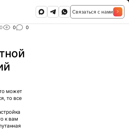
Связаться с нами
0
0
0
стной
ий
-то может
я, то все
астройка
то к вам
апутанная