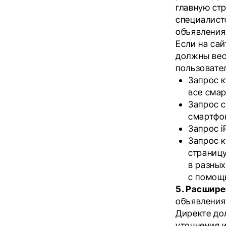
главную ст
специалист
объявления
Если на сай
должны вест
пользовате
Запрос
к
все сма
Запрос
смартфо
Запрос
i
Запрос
к
страницу
в разных
с помощ
5. Расшире
объявлениях
Директе до
уточнения 