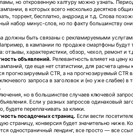
кламы, но откровенную халтуру можно узнать. Пери
кампании, в которых всего несколько десятков общи
чать, торрент, бесплатно, андроид
и т.д. Слова похож
ный набор минус-слов, но по факту большинству они
а должны быть связаны с рекламируемыми услугам
Например, в кампании по продаже смартфоны будут 
: отзывы, характеристики, обзор, чехол, ремонт и т.
тность объявлений.
Релевантность влияет на цену к
ампаний, где еще нет статистики, для расчета цены 
ся прогнозируемый CTR, а на прогнозируемый CTR 
лючевого запроса в заголовок и (но уже слабее) в т
.
лючения, но в большинстве случаев ключевой запрос
объявления. Если у разных запросов одинаковый заго
о, будете переплачивать за клики.
тность посадочных страниц.
Если вести посетител
ую страницу, конверсия будет значительно ниже. Ко
тся одностраничный лендинг, все просто — все ссыл