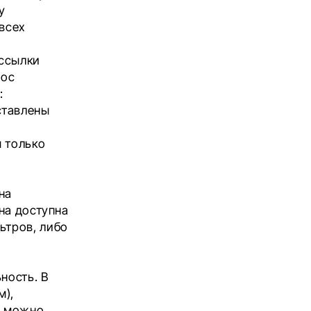
у
 всех
 ссылки
рос
:
ставлены
ы только
на
она доступна
ьтров, либо
ность. В
м),
е можно,