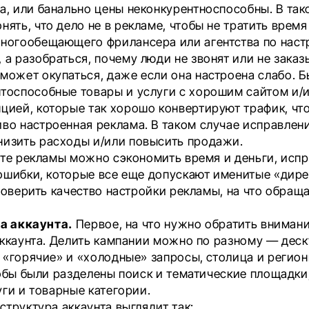
а, или банально цены неконкурентноспособны. В так
нять, что дело не в рекламе, чтобы не тратить время
многообещающего фрилансера или агентства по наст
 а разобраться, почему люди не звонят или не заказ
может окупаться, даже если она настроена слабо. 
тоспособные товары и услуги с хорошим сайтом и/и
цией, которые так хорошо конвертируют трафик, чт
во настроенная реклама. В таком случае исправлен
низить расходы и/или повысить продажи.
рте рекламы можно сэкономить время и деньги, исп
ошибки, которые все еще допускают именитые «дире
роверить качество настройки рекламы, на что обращ
ра аккаунта.
Первое, на что нужно обратить внимани
аккаунта. Делить кампании можно по разному — деск
 «горячие» и «холодные» запросы, столица и регион
тобы были разделены поиск и тематические площадки
уги и товарные категории.
труктура аккаунта выглядит так: