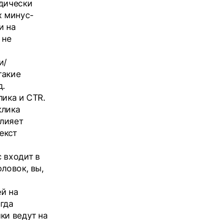
одически
х минус-
и на
 не
и/
такие
д.
лика и CTR.
клика
влияет
екст
 входит в
ловок, вы,
ей на
гда
ки ведут на