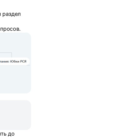
и раздел
апросов.
ть до