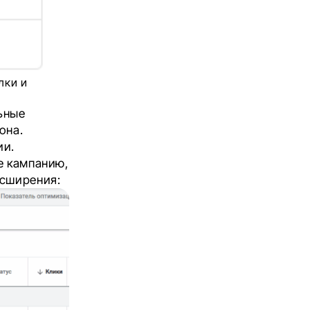
лки и
ьные
она.
ии.
е кампанию,
асширения: