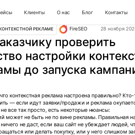
стройки контекстной рекламы до запуска кампаний
Кейсы
Клиенты
О нас
Блог
Контакты
FireSEO
28 ноября 202
 КОНТЕКСТНОЙ РЕКЛАМЕ
заказчику проверить
ство настройки контек
амы до запуска кампан
 что контекстная реклама настроена правильно? Кто
ить — если идут заявки/продажи и реклама окупаетс
не все так просто, есть некоторые нюансы:
й может не быть не по вине рекламы. Правильная н
ничего не даст, если ваш сайт не убеждает людей, ч
ращаться или делать покупку, или у него слишком з