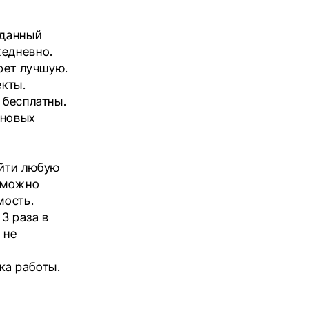
 данный
жедневно.
ерет лучшую.
кты.
 бесплатны.
 новых
айти любую
е можно
мость.
 3 раза в
 не
ка работы.