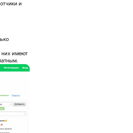
отчики и
лько
з них имеют
латным.