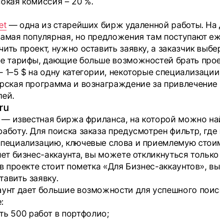
окая комиссия – 20 %.
r
et
— одна из старейших бирж удаленной работы. На
самая популярная, но предложения там поступают е
ить проект, нужно оставить заявку, а заказчик выб
ые тарифы, дающие больше возможностей брать прое
 1–5 $ на одну категории, некоторые специализации
ерская программа и вознаграждение за привлечение
лей.
ru
— известная биржа фриланса, на которой можно н
работу. Для поиска заказа предусмотрен фильтр, гд
специализацию, ключевые слова и приемлемую стои
нет бизнес-аккаунта, вы можете откликнуться только
 в проекте стоит пометка «Для Бизнес-аккаунтов», вы
тавить заявку.
аунт дает большие возможности для успешного поис
:
ь 500 работ в портфолио;