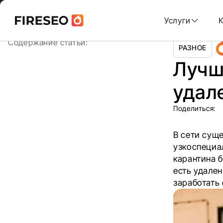
Ссылки
Ссылки
Skip
Главная
/
Блог
/
Лучшие биржи фриланса и удаленной
to
Услуги
content
хлебных
хлебных
Содержание статьи:
РАЗНОЕ
крошек
крошек
Лучш
удал
Поделиться:
В сети сущ
узкоспециа
карантина 
есть удале
заработать 