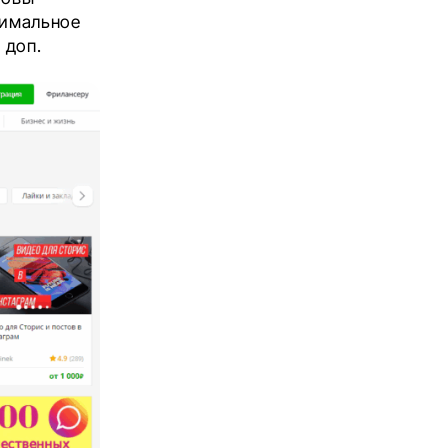
нимальное
 доп.