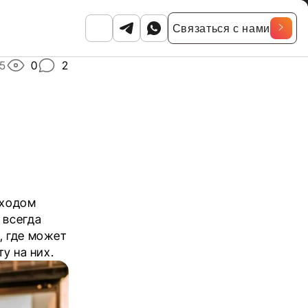
Связаться с нами
5
0
2
иходом
 всегда
, где может
у на них.