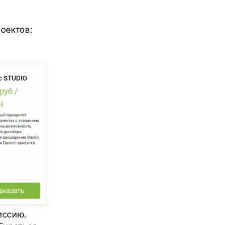
оектов;
иссию.