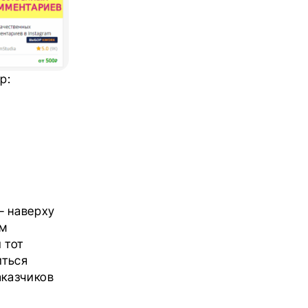
р:
– наверху
ом
 тот
иться
аказчиков