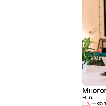
Много
FL.ru
Fl.ru
— крупн