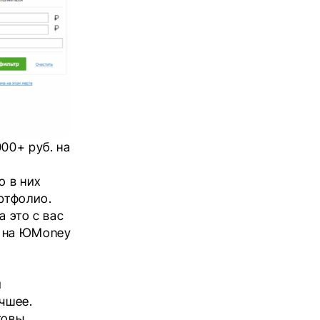
00+ руб. на
о в них
ртфолио.
 это с вас
и на ЮMoney
й
чшее.
товы