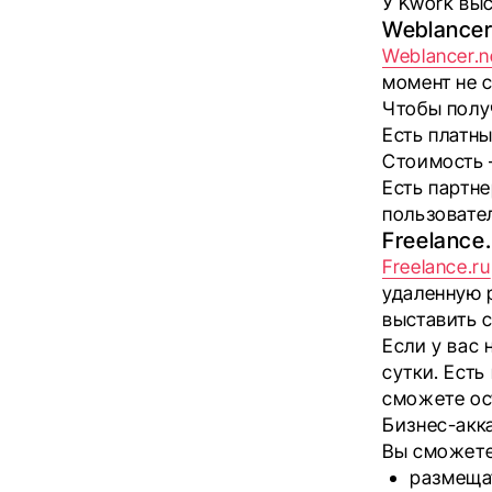
У Kwork выс
Weblance
Weblancer.n
момент не 
Чтобы получ
Есть платн
Стоимость –
Есть партн
пользовате
Freelance.
Freelance.ru
удаленную 
выставить 
Если у вас 
сутки. Есть
сможете ос
Бизнес-акк
Вы сможете
размещат