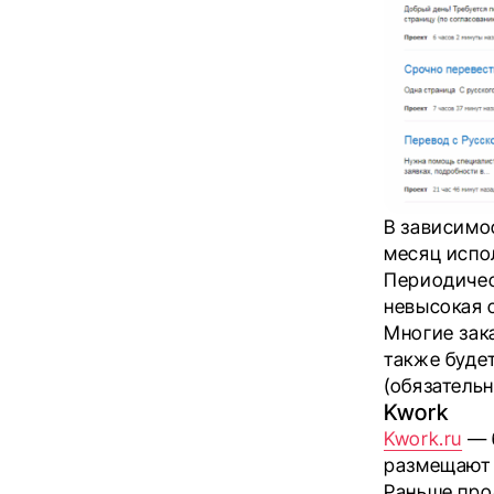
В зависимо
месяц испол
Периодическ
невысокая 
Многие зака
также буде
(обязательн
Kwork
Kwork.ru
— б
размещают 
Раньше про