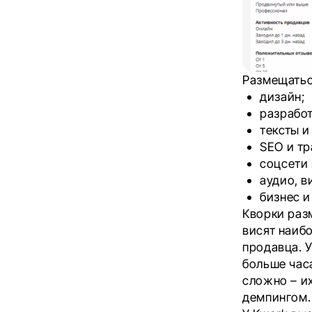
Размещатьс
дизайн;
разработ
тексты и
SEO и тр
соцсети 
аудио, в
бизнес и
Кворки раз
висят наиб
продавца. У
больше часа
сложно – и
демпингом.