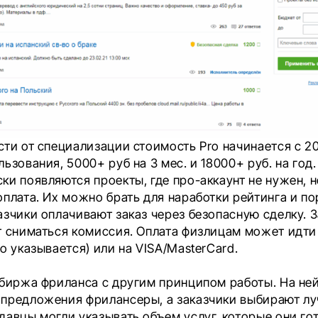
сти от специализации стоимость Pro начинается с 20
ьзования, 5000+ руб на 3 мес. и 18000+ руб. на год.
и появляются проекты, где про-аккаунт не нужен, н
оплата. Их можно брать для наработки рейтинга и по
зчики оплачивают заказ через безопасную сделку. За
т сниматься комиссия. Оплата физлицам может идт
о указывается) или на VISA/MasterCard.
иржа фриланса с другим принципом работы. На не
предложения фрилансеры, а заказчики выбирают лу
давцы могли указывать объем услуг, которые они го