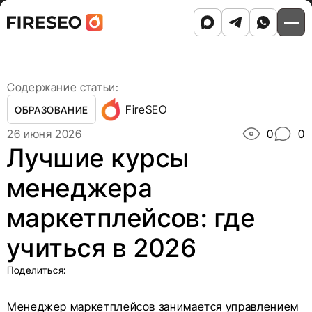
Ссылки
Ссылки
Skip
Главная
/
Блог
/
to
Лучшие курсы менеджера маркетплейсов: где
хлебных
хлебных
content
учиться в 2026
крошек
крошек
Содержание статьи:
FireSEO
ОБРАЗОВАНИЕ
26 июня 2026
0
0
Лучшие курсы
менеджера
маркетплейсов: где
учиться в 2026
Поделиться:
Менеджер маркетплейсов занимается управлением