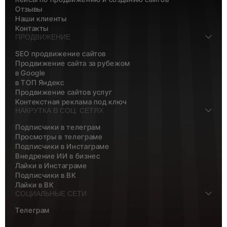
Отзывы
Наши клиенты
Контакты
ПРОДВИЖЕНИЕ
SEO продвижение сайтов
Продвижение сайта за рубежом
в Google
в ТОП Яндекс
Продвижение сайтов услуг
Контекстная реклама под ключ
НАКРУТКА В СОЦ. СЕТЯХ
Подписчики в телеграм
Просмотры в телеграме
Подписчики в Инстаграме
Внедрение ИИ в бизнес
Лайки в Инстаграме
Подписчики в ВК
Лайки в ВК
СОЦИАЛЬНЫЕ СЕТИ
Телеграм