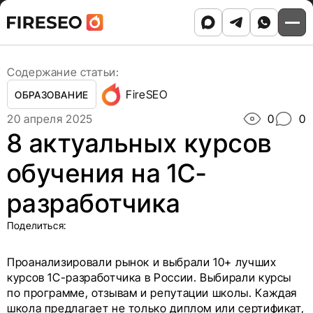
Ссылки
Ссылки
Skip
Главная
/
Блог
/
to
8 актуальных курсов обучения на 1С-разработчика
хлебных
хлебных
content
крошек
крошек
Содержание статьи:
FireSEO
ОБРАЗОВАНИЕ
20 апреля 2025
0
0
8 актуальных курсов
обучения на 1С-
разработчика
Поделиться:
Проанализировали рынок и выбрали 10+ лучших
курсов 1С-разработчика в России. Выбирали курсы
по программе, отзывам и репутации школы. Каждая
школа предлагает не только диплом или сертификат,