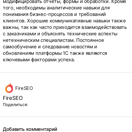
модифицировать отчеты, формы и обработки. Кроме
того, необходимы аналитические навыки для
понимания бизнес-процессов и требований
клиентов. Хорошие коммуникативные навыки также
важны, так как часто приходится взаимодействовать
с заказчиками и объяснять технические аспекты
нетехническим специалистам. Постоянное
самообучение и следование новостям и
обновлениям платформы 1С также являются
ключевыми факторами успеха.
Данные
FireSEO
об авторе
FireSEO
и блок
Поделиться:
поделиться
в соцсетях
Добавить комментарий