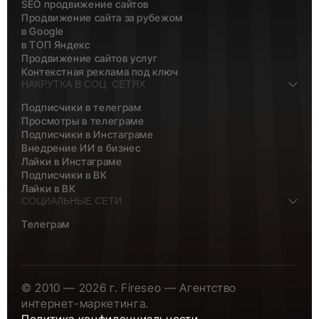
SEO продвижение сайтов
Продвижение сайта за рубежом
в Google
в ТОП Яндекс
Продвижение сайтов услуг
Контекстная реклама под ключ
НАКРУТКА В СОЦ. СЕТЯХ
Подписчики в телеграм
Просмотры в телеграме
Подписчики в Инстаграме
Внедрение ИИ в бизнес
Лайки в Инстаграме
Подписчики в ВК
Лайки в ВК
СОЦИАЛЬНЫЕ СЕТИ
Телеграм
© 2010 — 2026 г. Fireseo — Агентство
интернет-маркетинга.