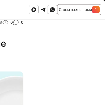
Связаться с нами
18
0
0
не