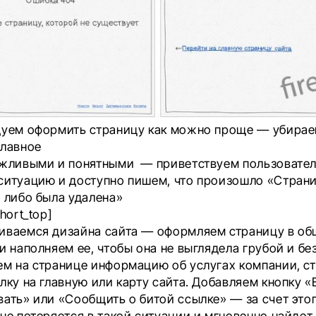
дуем оформить страницу как можно проще — убирае
главное
ежливыми и понятными — приветствуем пользовател
ситуацию и доступно пишем, что произошло «Страни
, либо была удалена»
hort_top]
иваемся дизайна сайта — оформляем страницу в о
и наполняем ее, чтобы она не выглядела грубой и бе
ем на странице информацию об услугах компании, с
лку на главную или карту сайта. Добавляем кнопку 
вать» или «Сообщить о битой ссылке» — за счет это
 не потеряется в такой ситуации и мгновенно найдет