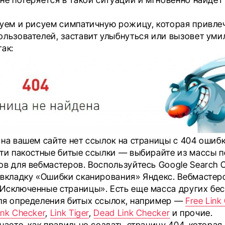
руем и рисуем симпатичную рожицу, которая привле
ользователей, заставит улыбнуться или вызовет ум
ак:
 на вашем сайте нет ссылок на страницы с 404 ошиб
эти пакостные битые ссылки — выбирайте из массы 
в для вебмастеров. Воспользуйтесь Google Search C
 вкладку «Ошибки сканирования» Яндекс. Вебмастер
Исключенные страницы». Есть еще масса других бе
ля определения битых ссылок, например —
Free Link
nk Checker
,
Link Tiger
,
Dead Link Checker
и прочие.
наете, как правильно создать страницу 404, которая 