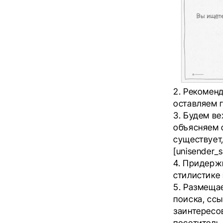
2. Рекомен
оставляем 
3. Будем в
объясняем 
существует
[unisender_s
4. Придерж
стилистике 
5. Размеща
поиска, ссы
заинтересо
посетитель