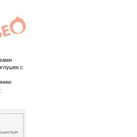
 вами
глушек с
лению
-