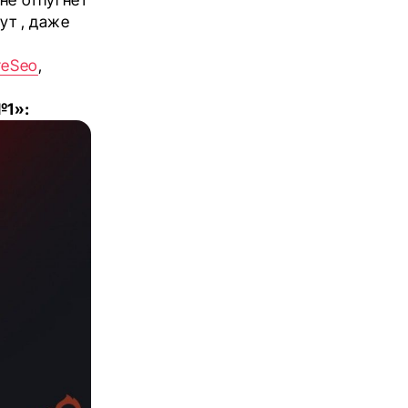
ут , даже
reSeo
,
№1»: