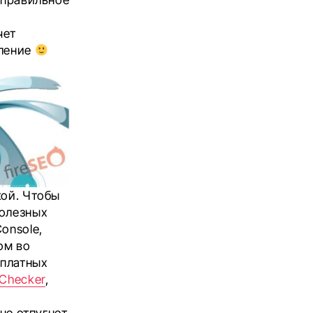
чет
иление
кой. Чтобы
полезных
onsole,
ом во
сплатных
 Checker
,
не отпугнет