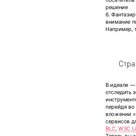
решение
6. Фантази
внимание п
Например, т
В идеале —
отследить 
инструменто
перейдя во
вложении «
сервисов д
BLC
,
W3C Li
Теперь вы з