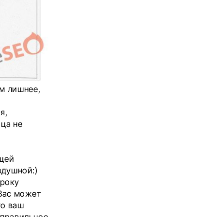
м лишнее,
я,
ца не
бщей
здушной:)
троку
«Вас может
го ваш
 правильное