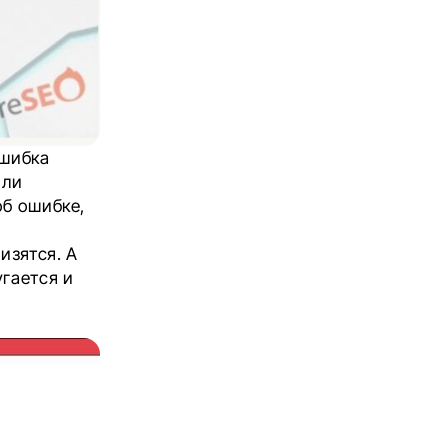
Ошибка
или
об ошибке,
изятся. А
угается и