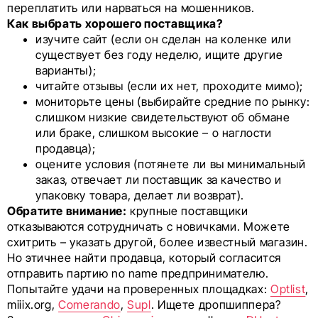
переплатить или нарваться на мошенников.
Как выбрать хорошего поставщика?
изучите сайт (если он сделан на коленке или
существует без году неделю, ищите другие
варианты);
читайте отзывы (если их нет, проходите мимо);
мониторьте цены (выбирайте средние по рынку:
слишком низкие свидетельствуют об обмане
или браке, слишком высокие – о наглости
продавца);
оцените условия (потянете ли вы минимальный
заказ, отвечает ли поставщик за качество и
упаковку товара, делает ли возврат).
Обратите внимание:
крупные поставщики
отказываются сотрудничать с новичками. Можете
схитрить – указать другой, более известный магазин.
Но этичнее найти продавца, который согласится
отправить партию no name предпринимателю.
Попытайте удачи на проверенных площадках:
Optlist
,
miiix.org,
Comerando
,
Supl
. Ищете дропшиппера?