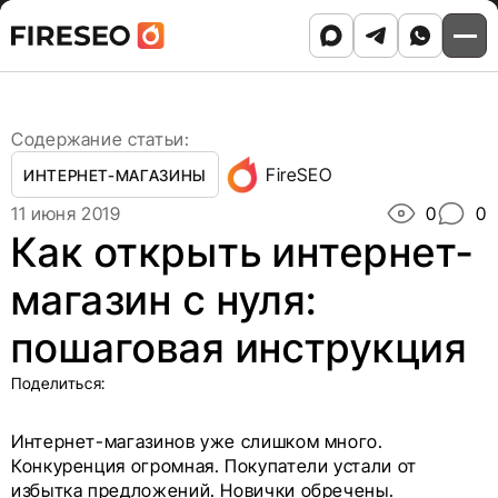
Ссылки
Ссылки
Skip
Главная
/
Блог
/
to
Как открыть интернет-магазин с нуля: пошаговая
хлебных
хлебных
content
инструкция
крошек
крошек
Содержание статьи:
FireSEO
ИНТЕРНЕТ-МАГАЗИНЫ
11 июня 2019
0
0
Как открыть интернет-
магазин с нуля:
пошаговая инструкция
Поделиться:
Интернет-магазинов уже слишком много.
Конкуренция огромная. Покупатели устали от
избытка предложений. Новички обречены.