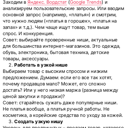
Заходим в
Яндекс. Вордстат
(
Google Trends
) и
анализируем пользовательские запросы. Или вводим
основной запрос (например, «платья») и смотрим,
что нужно людям («платья в горошек», «платья на
запах» и т.д.). Чем чаще ищут товар, тем выше
спрос. И конкуренция.
Совет: выбирайте проверенные ниши, актуальные
для большинства интернет-магазинов. Это одежда,
обувь, электроника, бытовая техника, детские
товары, аксессуары.
Работать в узкой нише
Выбираем товар с высоким спросом и низким
предложением. Думаем: если его все так хотят,
почему продавцов мало? Может, его сложно
достать? Или у него низкая маржа (разница между
ценой закупки и продажи)?
Совет: старайтесь сужать даже популярные ниши.
Не платья вообще, а платья ручной работы. Не
косметика, а корейские средства по уходу за кожей.
Создать узкую нишу
Уровень для продвинутых – продаем товар, которого