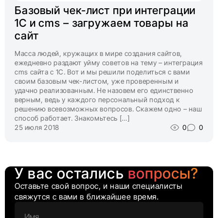
Базовый чек-лист при интеграции
1С и cms – загружаем товары на
сайт
Масса людей, кружащих в мире создания сайтов,
ежедневно раздают уйму советов на тему – интеграция
cms сайта с 1С. Вот и мы решили поделиться с вами
своим базовым чек-листом, уже проверенным и
удачно реализованным. Не назовем его единственно
верным, ведь у каждого персональный подход к
решению всевозможных вопросов. Скажем одно – наш
способ работает. Знакомьтесь […]
25 июля 2018
0
0
У вас остались
вопросы?
Оставьте свой вопрос, и наши специалисты
свяжутся с вами в ближайшее время.