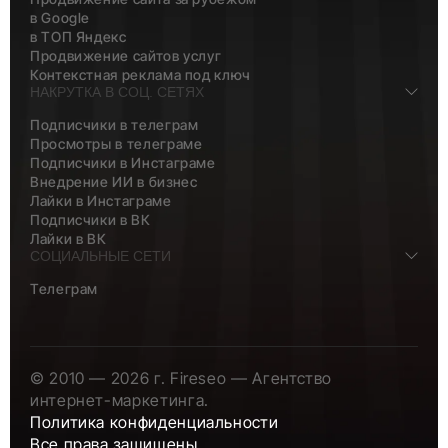
в Google
в ТОП Яндекс
Продвижение сайтов услуг
Контекстная реклама под ключ
НАКРУТКА В СОЦ. СЕТЯХ
Подписчики в телеграм
Просмотры в телеграме
Подписчики в Инстаграме
Внедрение ИИ в бизнес
Лайки в Инстаграме
Подписчики в ВК
Лайки в ВК
СОЦИАЛЬНЫЕ СЕТИ
Телеграм
© 2010 — 2026 г. Fireseo — Агентство
интернет-маркетинга.
Политика конфиденциальности
Все права защищены.