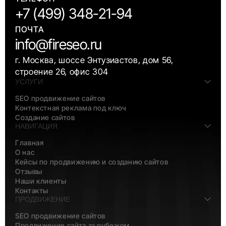
+7 (499) 348-21-94
ПОЧТА
info@fireseo.ru
г. Москва, шоссе Энтузиастов, дом 56,
строение 26, офис 304
УСЛУГИ
SEO продвижение сайтов
Контекстная реклама под ключ
Создание сайтов
НАВИГАЦИЯ
Главная
О нас
Кейсы по продвижению и созданию сайтов
Отзывы
Наши клиенты
Контакты
ПРОДВИЖЕНИЕ
SEO продвижение сайтов
Продвижение сайта за рубежом