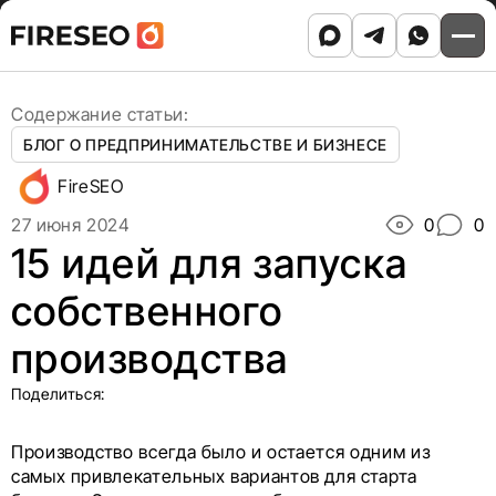
Ссылки
Ссылки
Skip
Главная
/
Блог
/
to
15 идей для запуска собственного производства
хлебных
хлебных
content
крошек
крошек
Содержание статьи:
БЛОГ О ПРЕДПРИНИМАТЕЛЬСТВЕ И БИЗНЕСЕ
FireSEO
27 июня 2024
0
0
15 идей для запуска
собственного
производства
Поделиться:
Производство всегда было и остается одним из
самых привлекательных вариантов для старта