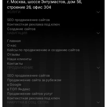
г. Москва, шоссе Энтузиастов, дом 56,
строение 26, офис 304
УСЛУГИ
SEO продвижение сайтов
Контекстная реклама под ключ
Создание сайтов
НАВИГАЦИЯ
Главная
О нас
Кейсы по продвижению и созданию сайтов
Отзывы
Наши клиенты
Контакты
ПРОДВИЖЕНИЕ
SEO продвижение сайтов
Продвижение сайта за рубежом
в Google
в ТОП Яндекс
Продвижение сайтов услуг
Контекстная реклама под ключ
НАКРУТКА В СОЦ. СЕТЯХ