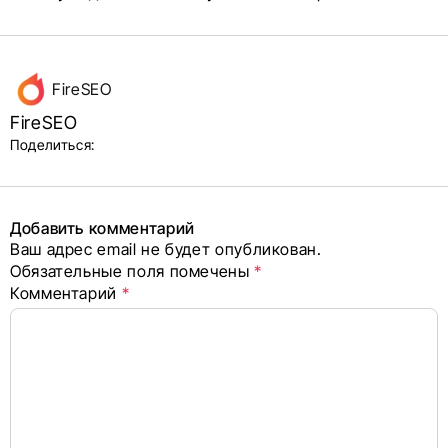
Данные
FireSEO
об авторе
FireSEO
и блок
Поделиться:
поделиться
в соцсетях
Добавить комментарий
Ваш адрес email не будет опубликован.
Alternative:
Обязательные поля помечены
*
Комментарий
*