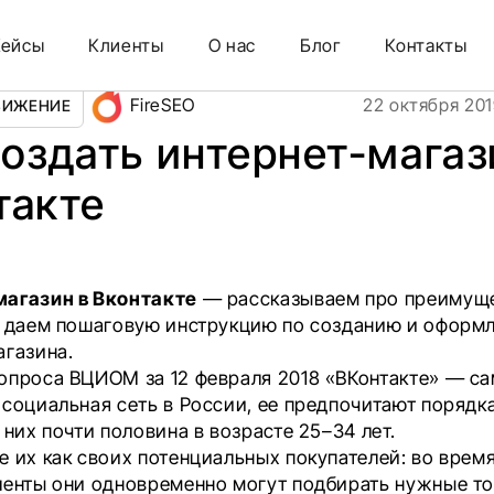
такте
Кейсы
Клиенты
О нас
Блог
Контакты
FireSEO
22 октября 20
ВИЖЕНИЕ
создать интернет-магаз
такте
агазин в Вконтакте
— рассказываем про преимуще
, даем пошаговую инструкцию по созданию и оформ
агазина.
опроса ВЦИОМ за 12 февраля 2018 «ВКонтакте» — с
 социальная сеть в России, ее предпочитают порядк
 них почти половина в возрасте 25–34 лет.
е их как своих потенциальных покупателей: во врем
ленты они одновременно могут подбирать нужные т