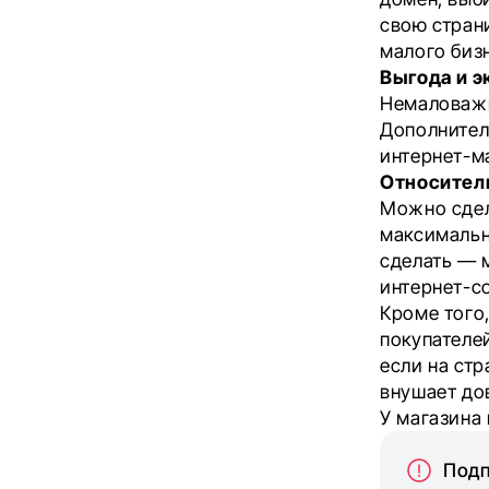
свою стран
малого биз
Выгода и э
Немаловажн
Дополнител
интернет-м
Относител
Можно сдел
максимальн
сделать — 
интернет-с
Кроме того,
покупателей
если на стр
внушает до
У магазина 
Подп