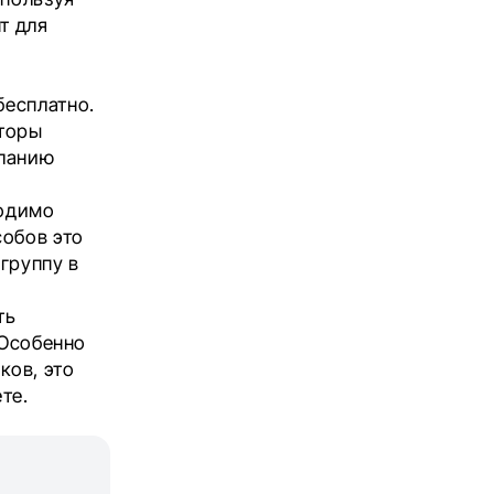
т для
бесплатно.
кторы
еланию
ходимо
собов это
группу в
ть
 Особенно
ков, это
ете.