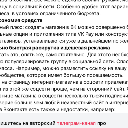
ицу в социальной сети. Особенно удобен этот вариан
неса, в условиях ограниченного бюджета.
кономия средств
ый плюс: создать магазин в ВК можно совершенно 
ьные опции и приложения типа VK Pay или констру
агазинов, устанавливаются уже в дальнейшем по ж
ьно быстрая раскрутка и дешевая реклама
ать это, опять же, самостоятельно. Для этого необ
о популяризировать группу в социальной сети. Спо
масса. Например, можно разместить ссылку на вашу 
ообществе, которое имеет большую посещаемость.
 на страницу интернет-магазина в соцсети привлека
 из этой же соцсети проще, чем на сторонний сайт.
анице магазина в соцсети несколько тысяч подписчи
верие больше чем любой неизвестный сайт в интерн
в Вконтакте есть также и недостатки, например:
ишитесь на авторский
телеграм-канал
про