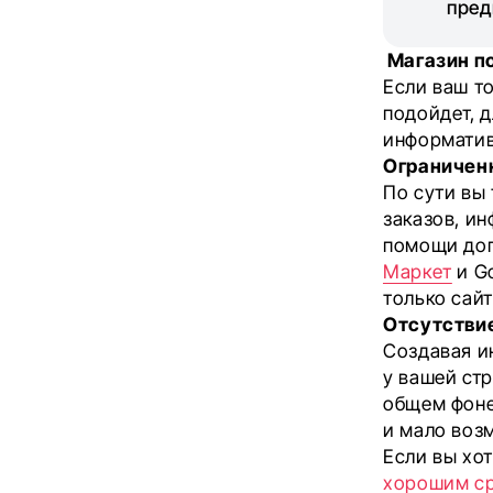
пред
Магазин по
Если ваш т
подойдет, 
информатив
Ограничен
По сути вы 
заказов, и
помощи доп
Маркет
и G
только сайт
Отсутстви
Создавая ин
у вашей стр
общем фоне
и мало воз
Если вы хо
хорошим с