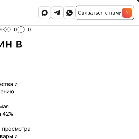
Связаться с нами
19
0
0
ин в
ства и
лению
амая
а 42%
я просмотра
овары и