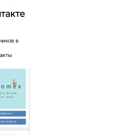
нтакте
ников в
такты