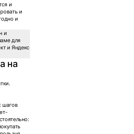
тся и
ировать и
годно и
н и
ламе для
ект и Яндекс
а на
тки.
х шагов
ет-
стоятельно:
покупать
спользуя