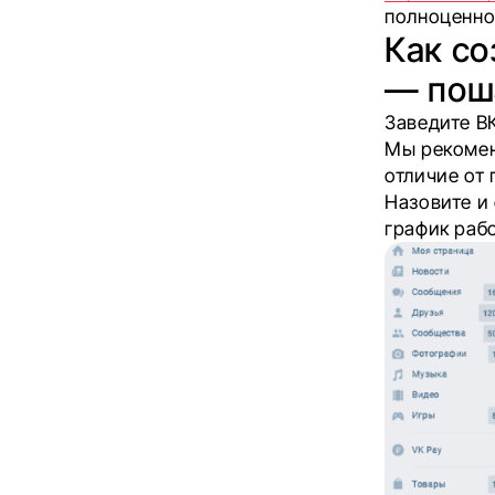
полноценно
Как со
— пош
Заведите В
Мы рекомен
отличие от
Назовите и 
график раб