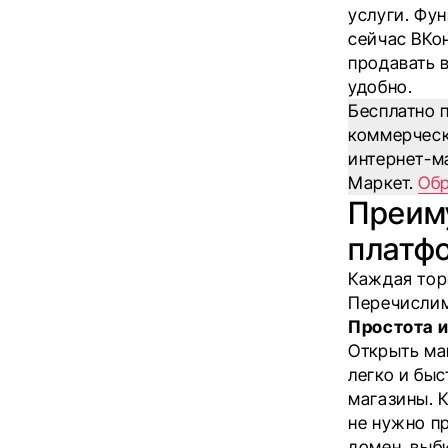
услуги. Фу
сейчас ВКо
продавать в
удобно.
Бесплатно 
коммерческ
интернет-ма
Маркет.
Обр
Преиму
платф
Каждая тор
Перечислим
Простота и
Открыть ма
легко и бы
магазины. 
не нужно п
домен, выб