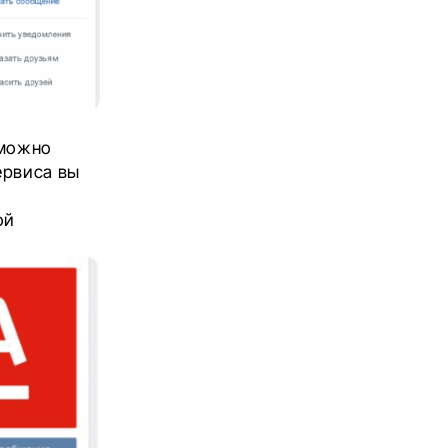
 можно
ервиса вы
ой