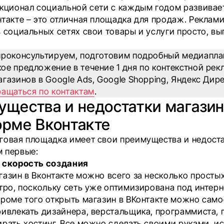
нкционал социальной сети с каждым годом развивае
нтакте – это отличная площадка для продаж. Реклам
 социальных сетях свои товары и услуги просто, вы
проконсультируем, подготовим подробный медиапла
ое предложение в течение 1 дня по контекстной рек
газинов в Google Ads, Google Shopping, Яндекс Дир
ащаться по контактам
.
щества и недостатки магазин
орме Вконтакте
говая площадка имеет свои преимущества и недоста
 первые:
 скорость создания
газин в Вконтакте можно всего за несколько просты
стро, поскольку сеть уже оптимизирована под интерн
Кроме того открыть магазин в ВКонтакте можно само
ривлекать дизайнера, верстальщика, программиста, 
ирать хостинг. Все можно сделать своими руками, и