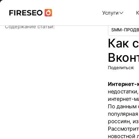
Ссылки
Ссылки
Skip
Главная
/
Блог
/
Как создать интернет-магазин в Вкон
to
Услуги
content
хлебных
хлебных
Содержание статьи:
SMM-ПРОД
крошек
крошек
Как 
Вкон
Поделиться:
Интернет-м
недостатки
интернет-м
По данным 
популярная
россиян, из
Рассмотрит
новостной 