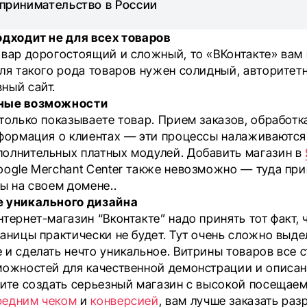
принимательство в России
дходит не для всех товаров
овар дорогостоящий и сложный, то «ВКонтакте» вам 
для такого рода товаров нужен солидный, авторитет
ный сайт.
ные возможности
только показываете товар. Прием заказов, обработка
нформация о клиентах — эти процессы налаживаются
олнительных платных модулей. Добавить магазин в
oogle Merchant Center также невозможно — туда пр
ы на своем домене..
е уникального дизайна
тернет-магазин “Вконтакте” надо принять тот факт, 
аницы практически не будет. Тут очень сложно выде
 и сделать нечто уникальное. Витрины товаров все 
можностей для качественной демонстрации и описан
тите создать серьезный магазин с высокой посещае
редним чеком
и
конверсией
, вам лучше заказать раз