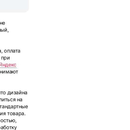
не
ный,
, оплата
 при
Яндекс
инимают
что дизайна
литься на
стандартные
ия товара.
мостью,
работку