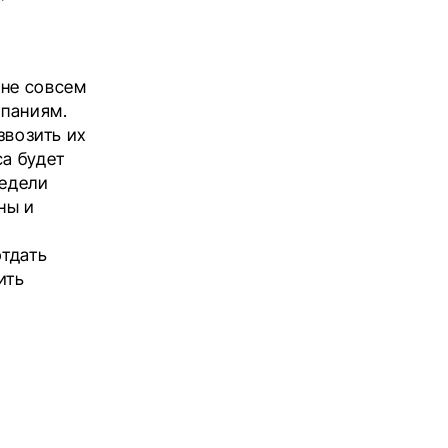
 не совсем
мпаниям.
звозить их
са будет
недели
ны и
отдать
ить