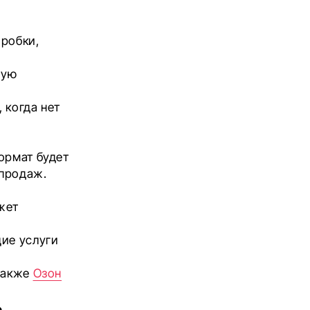
оробки,
ную
 когда нет
ормат будет
 продаж.
жет
ие услуги
и
 также
Озон