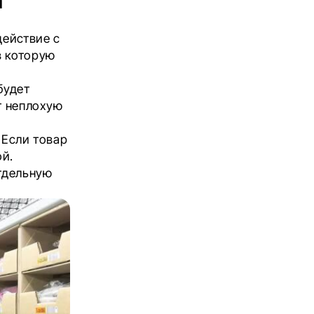
а
действие с
в которую
будет
т неплохую
 Если товар
ой.
тдельную