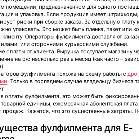
ом помещении, предназначенном для одного поставщ
ация и упаковка. Если продукция имеет штрихкоды,
рует риски при сборке заказа. За отдельную плату
жно упаковать. Это может быть пленка, пакет или к
 клиенту. Операторы фулфилмента доставляют заказ
силами, или сторонними курьерскими службами.
е оплаты от клиента. Выручка поступает магазину ч
ение на р/с несколько раз в месяц (как часто – завис
).
раторов фулфилмента похожа на схему работы с
дро
ами
. Только в последнем случае владельцу бизнеса т
т.
ся оплаты фулфилмента, это может быть фиксированн
1 товарной единицы, ежемесячная абонентская плата
 продаж. Кажется, что это существенные затраты. Н
ущества фулфилмента для E-
rce