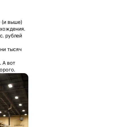
 (и выше)
ахождения.
с. рублей
тни тысяч
 А вот
орого.