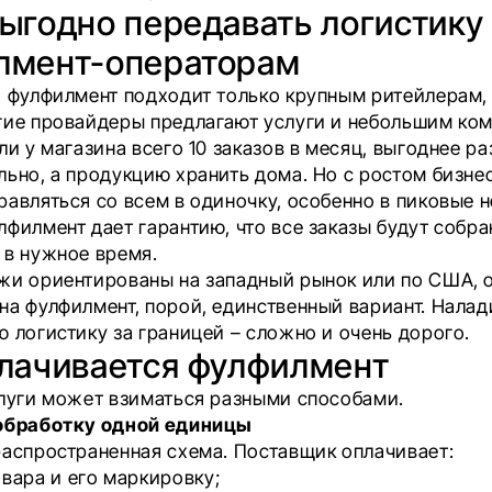
ыгодно передавать логистику
лмент-операторам
о фулфилмент подходит только крупным ритейлерам,
гие провайдеры предлагают услуги и небольшим ко
ли у магазина всего 10 заказов в месяц, выгоднее ра
льно, а продукцию хранить дома. Но с ростом бизне
равляться со всем в одиночку, особенно в пиковые 
лфилмент дает гарантию, что все заказы будут собра
 в нужное время.
жи ориентированы на западный рынок или по США, 
на фулфилмент, порой, единственный вариант. Налад
ю логистику за границей – сложно и очень дорого.
плачивается фулфилмент
слуги может взиматься разными способами.
 обработку одной единицы
распространенная схема. Поставщик оплачивает:
вара и его маркировку;