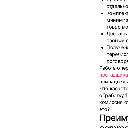
отдельн
Комплект
минимизи
товар мо
Доставка
своими 
Получени
перечисл
договора
Работа опе
поставщик
принадлежи
Что касает
обработку 
комиссия от
это?
Преим
comme