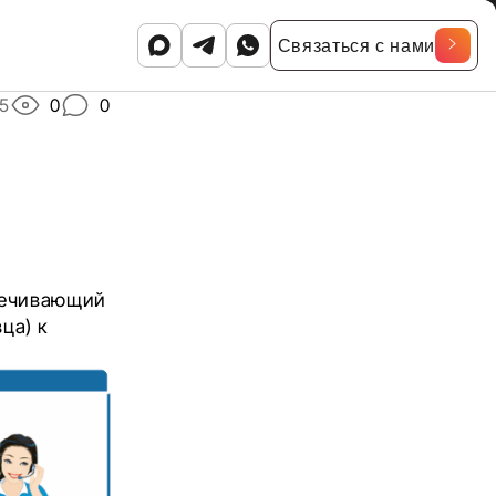
Связаться с нами
5
0
0
спечивающий
ца) к