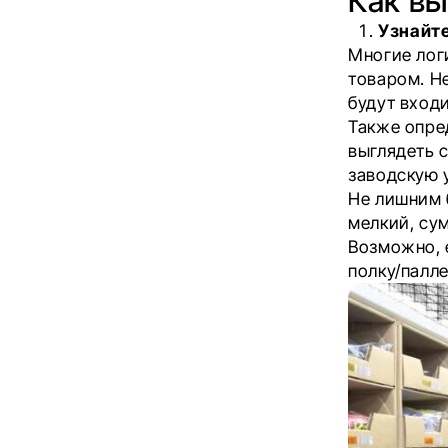
Как в
Узнайте
Многие лог
товаром. Н
будут вход
Также опред
выглядеть 
заводскую у
Не лишним б
мелкий, су
Возможно, 
полку/палле