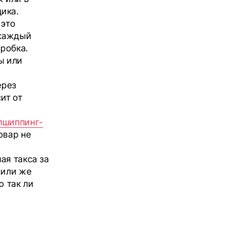
ика.
 это
 каждый
оробка.
ы или
ерез
ит от
пшиппинг-
овар не
ая такса за
 или же
о так ли