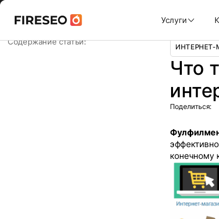
Ссылки
Ссылки
Skip
Главная
/
Блог
/
Что такое фулфилмент для интернет-
to
Услуги
content
хлебных
хлебных
Содержание статьи:
ИНТЕРНЕТ-
крошек
крошек
Что 
инте
Поделиться:
Фулфилме
эффективно
конечному к