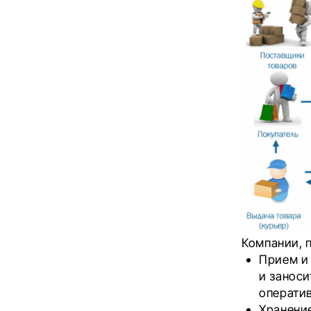
Компании, 
Прием и
и заноси
оператив
Хранение