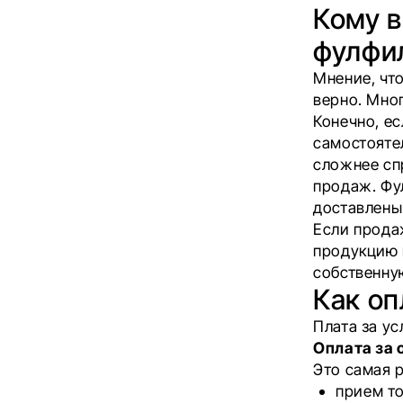
Кому в
фулфи
Мнение, чт
верно. Мно
Конечно, ес
самостояте
сложнее сп
продаж. Фу
доставлены
Если прода
продукцию 
собственну
Как о
Плата за у
Оплата за
Это самая 
прием то