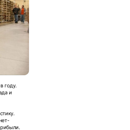
в году.
ада и
стику.
нет-
прибыли.