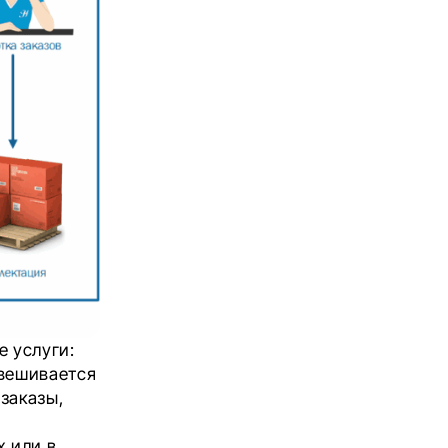
 услуги:
звешивается
 заказы,
х или в