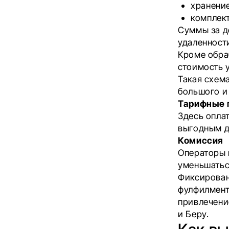
хранени
комплект
Суммы за до
удаленност
Кроме обра
стоимость у
Такая схем
большого и 
Тарифные 
Здесь опла
выгодным д
Комиссия
Операторы 
уменьшатьс
Фиксирова
фулфилмента
привлечени
и Беру.