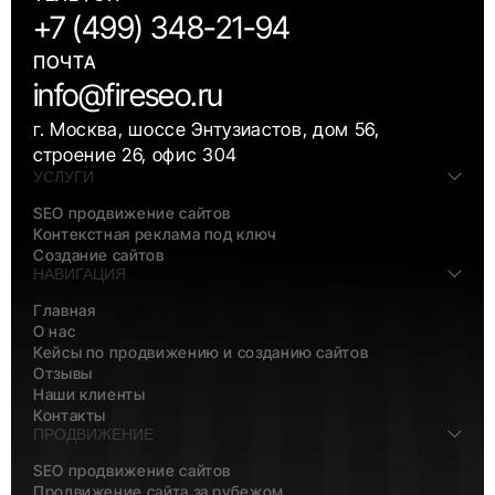
+7 (499) 348-21-94
ПОЧТА
info@fireseo.ru
г. Москва, шоссе Энтузиастов, дом 56,
строение 26, офис 304
УСЛУГИ
SEO продвижение сайтов
Контекстная реклама под ключ
Создание сайтов
НАВИГАЦИЯ
Главная
О нас
Кейсы по продвижению и созданию сайтов
Отзывы
Наши клиенты
Контакты
ПРОДВИЖЕНИЕ
SEO продвижение сайтов
Продвижение сайта за рубежом