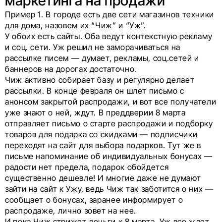
маркетинга на продажи
Пример 1. В городе есть две cети магазинов техники
для дома, назовем их “Чиж” и “Уж”.
У обоих есть сайты. Оба ведут контекстную рекламу
и соц. сети. Уж решил не заморачиваться на
рассылке писем — думает, рекламы, соц.сетей и
баннеров на дорогах достаточно.
Чиж активно собирает базу и регулярно делает
рассылки. В конце февраля он шлет письмо с
анонсом закрытой распродажи, и вот все получатели
уже знают о ней, ждут. В преддверии 8 марта
отправляет письмо о старте распродажи и подборку
товаров для подарка со скидками — подписчики
переходят на сайт для выбора подарков. Тут же в
письме напоминание об индивидуальных бонусах —
радости нет предела, подарок обойдется
существенно дешевле! И многие даже не думают
зайти на сайт к Ужу, ведь Чиж так заботится о них —
сообщает о бонусах, заранее информирует о
распродаже, лично зовет на нее.
И пока Чиж стрижет деньги к 8 марта, Уж все ждет,