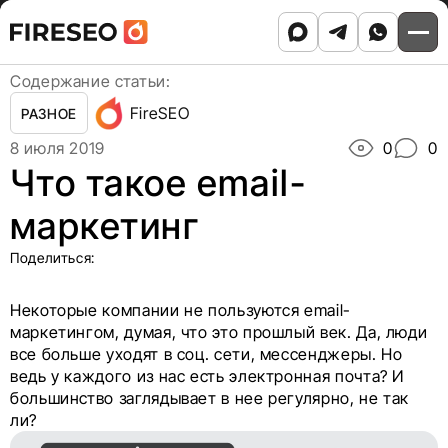
Ссылки
Ссылки
Skip
Главная
/
Блог
/
Что такое email-маркетинг
to
хлебных
хлебных
content
крошек
крошек
Содержание статьи:
FireSEO
РАЗНОЕ
8 июля 2019
0
0
Что такое email-
маркетинг
Поделиться:
Некоторые компании не пользуются email-
маркетингом, думая, что это прошлый век. Да, люди
все больше уходят в соц. сети, мессенджеры. Но
ведь у каждого из нас есть электронная почта? И
большинство заглядывает в нее регулярно, не так
ли?