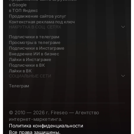
в Google
в ТОП Яндекс
Продвижение сайтов услуг
Контекстная реклама под ключ
НАКРУТКА В СОЦ. СЕТЯХ
Подписчики в телеграм
Просмотры в телеграме
Подписчики в Инстаграме
Внедрение ИИ в бизнес
Лайки в Инстаграме
Подписчики в ВК
Лайки в ВК
СОЦИАЛЬНЫЕ СЕТИ
Телеграм
© 2010 — 2026 г. Fireseo — Агентство
интернет-маркетинга.
Политика конфиденциальности
Все права защищены.