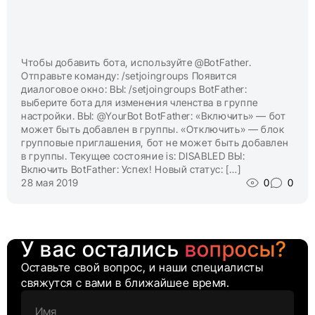
Чтобы добавить бота, используйте @BotFather.
Отправьте команду: /setjoingroups Появится
диалоговое окно: ВЫ: /setjoingroups BotFather:
выберите бота для изменения членства в группе
настройки. ВЫ: @YourBot BotFather: «Включить» — бот
может быть добавлен в группы. «Отключить» — блок
групповые приглашения, бот не может быть добавлен
в группы. Текущее состояние is: DISABLED ВЫ:
Включить BotFather: Успех! Новый статус: […]
28 мая 2019
0
0
У вас остались
вопросы?
Оставьте свой вопрос, и наши специалисты
свяжутся с вами в ближайшее время.