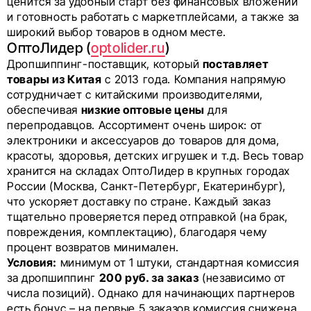
ценится за удобный старт без финансовых вложений
и готовность работать с маркетплейсами, а также за
широкий выбор товаров в одном месте.
ОптоЛидер (
optolider.ru
)
Дропшиппинг-поставщик, который
поставляет
товары из Китая
с 2013 года. Компания напрямую
сотрудничает с китайскими производителями,
обеспечивая
низкие оптовые цены
для
перепродавцов. Ассортимент очень широк: от
электроники и аксессуаров до товаров для дома,
красоты, здоровья, детских игрушек и т.д. Весь товар
хранится на складах ОптоЛидер в крупных городах
России (Москва, Санкт-Петербург, Екатеринбург),
что ускоряет доставку по стране. Каждый заказ
тщательно проверяется перед отправкой (на брак,
повреждения, комплектацию), благодаря чему
процент возвратов минимален.
Условия:
минимум от 1 штуки, стандартная комиссия
за дропшиппинг
200 руб. за заказ
(независимо от
числа позиций). Однако для начинающих партнеров
есть бонус – на первые 5 заказов комиссия снижена