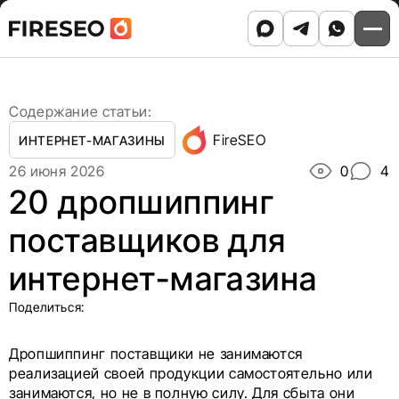
Ссылки
Ссылки
Skip
Главная
/
Блог
/
to
20 дропшиппинг поставщиков для интернет-
хлебных
хлебных
content
магазина
крошек
крошек
Содержание статьи:
FireSEO
ИНТЕРНЕТ-МАГАЗИНЫ
26 июня 2026
0
4
20 дропшиппинг
поставщиков для
интернет-магазина
Поделиться:
Дропшиппинг поставщики не занимаются
реализацией своей продукции самостоятельно или
занимаются, но не в полную силу. Для сбыта они