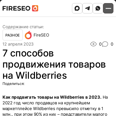
Ссылки
Ссылки
Skip
Главная
/
Блог
/
to
7 способов продвижения товаров на Wildberries
хлебных
хлебных
content
крошек
крошек
Содержание статьи:
FireSEO
РАЗНОЕ
12 апреля 2023
0
0
7 способов
продвижения товаров
на Wildberries
Поделиться:
Как продвигать товары на Wildberries в 2023.
На
2022 год число продавцов на крупнейшем
маркетплейсе Wildberries превысило отметку в 1
млн., при этом 90% из них – представители малого