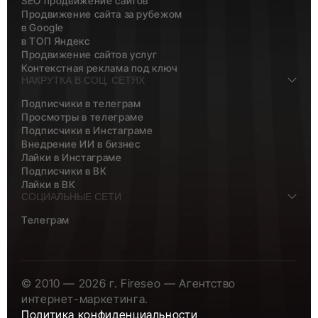
SEO продвижение сайтов
Продвижение сайта за рубежом
в Google
в ТОП Яндекс
Продвижение сайтов услуг
Контекстная реклама под ключ
НАКРУТКА В СОЦ. СЕТЯХ
Подписчики в телеграм
Просмотры в телеграме
Подписчики в Инстаграме
Внедрение ИИ в бизнес
Лайки в Инстаграме
Подписчики в ВК
Лайки в ВК
СОЦИАЛЬНЫЕ СЕТИ
Телеграм
© 2010 — 2026 г. Fireseo — Агентство
интернет-маркетинга.
Политика конфиденциальности