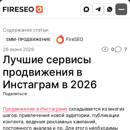
Ссылки
Ссылки
Skip
Главная
/
Блог
/
to
Лучшие сервисы продвижения в Инстаграм в 2026
хлебных
хлебных
content
крошек
крошек
Содержание статьи:
FireSEO
SMM-ПРОДВИЖЕНИЕ
26 июня 2026
0
7
Лучшие сервисы
продвижения в
Инстаграм в 2026
Поделиться:
Продвижение в Инстаграме
складывается из многих
шагов: привлечения новой аудитории, публикации
контента, ведения рекламных кампаний,
постоянного анализа и пр. Для этого необходимы