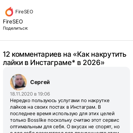
Данные
FireSEO
об авторе
FireSEO
и блок
Поделиться:
поделиться
в соцсетях
12 комментариев на «
Как накрутить
лайки в Инстаграме* в 2026
»
Сергей
18.11.2020 в 19:06
Нередко пользуюсь услугами по накрутке
лайков на своих постах в Инстаграм. В
последнее время использую для этих целей
только Bosslike поскольку считаю этот сервис
оптимальным для себя. О вкусах не спорят, но
я для себя рассмотрел ряд преимуществ этом