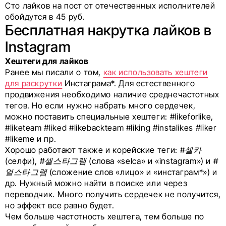
Сто лайков на пост от отечественных исполнителей
обойдутся в 45 руб.
Бесплатная накрутка лайков в
Instagram
Хештеги для лайков
Ранее мы писали о том,
как использовать хештеги
для раскрутки
Инстаграма*. Для естественного
продвижения необходимо наличие среднечастотных
тегов. Но если нужно набрать много сердечек,
можно поставить специальные хештеги: #likeforlike,
#liketeam #liked #likebackteam #liking #instalikes #liker
#likeme и пр.
Хорошо работают также и корейские теги:
#셀카
(селфи),
#셀스타그램
(слова «selca» и «instagram») и
#
얼스타그램
(сложение слов «лицо» и «инстаграм*») и
др. Нужный можно найти в поиске или через
переводчик. Много получить сердечек не получится,
но эффект все равно будет.
Чем больше частотность хештега, тем больше по