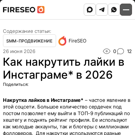
Ссылки
Ссылки
Skip
Главная
/
Блог
/
to
Как накрутить лайки в Инстаграме* в 2026
хлебных
хлебных
content
крошек
крошек
Содержание статьи:
FireSEO
SMM-ПРОДВИЖЕНИЕ
26 июня 2026
0
12
Как накрутить лайки в
Инстаграме* в 2026
Поделиться:
Накрутка лайков в Инстаграме*
– частое явление в
этой соцсети. Большое количество сердечек под
постом позволяет ему выйти в ТОП-9 публикаций по
хештегу и поднять рейтинг профиля. Ее используют
как молодые аккаунты, так и блогеры с миллионами
фолловеров. Для накрутки используются разные