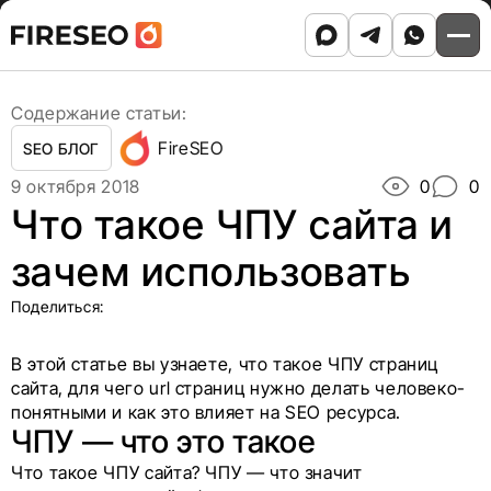
Ссылки
Ссылки
Skip
Главная
/
Блог
/
to
Что такое ЧПУ сайта и зачем использовать
хлебных
хлебных
content
крошек
крошек
Содержание статьи:
FireSEO
SEO БЛОГ
9 октября 2018
0
0
Что такое ЧПУ сайта и
зачем использовать
Поделиться:
В этой статье вы узнаете, что такое ЧПУ страниц
сайта, для чего url страниц нужно делать человеко-
понятными и как это влияет на SEO ресурса.
ЧПУ — что это такое
Что такое ЧПУ сайта? ЧПУ — что значит