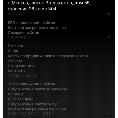
г. Москва, шоссе Энтузиастов, дом 56,
строение 26, офис 304
УСЛУГИ
SEO продвижение сайтов
Контекстная реклама под ключ
Создание сайтов
НАВИГАЦИЯ
Главная
О нас
Кейсы по продвижению и созданию сайтов
Отзывы
Наши клиенты
Контакты
ПРОДВИЖЕНИЕ
SEO продвижение сайтов
Продвижение сайта за рубежом
в Google
в ТОП Яндекс
Продвижение сайтов услуг
Контекстная реклама под ключ
НАКРУТКА В СОЦ. СЕТЯХ