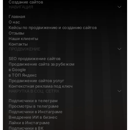
Создание сайтов
НАВИГАЦИЯ
Главная
О нас
Кейсы по продвижению и созданию сайтов
Отзывы
Наши клиенты
Контакты
ПРОДВИЖЕНИЕ
SEO продвижение сайтов
Продвижение сайта за рубежом
в Google
в ТОП Яндекс
Продвижение сайтов услуг
Контекстная реклама под ключ
НАКРУТКА В СОЦ. СЕТЯХ
Подписчики в телеграм
Просмотры в телеграме
Подписчики в Инстаграме
Внедрение ИИ в бизнес
Лайки в Инстаграме
Подписчики в ВК