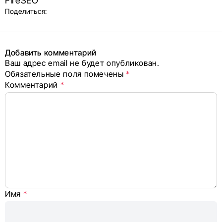
FireSEO
и блок
Поделиться:
поделиться
в соцсетях
Добавить комментарий
Ваш адрес email не будет опубликован.
Alternative:
Обязательные поля помечены
*
Комментарий
*
Имя
*