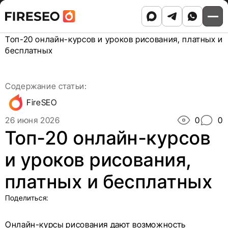
Ссылки
Ссылки
Skip
Главная
/
Блог
/
to
Где взять бесплатные картинки для коммерческого
хлебных
хлебных
content
использования
/
Топ-20 онлайн-курсов и уроков рисования, платных и
крошек
крошек
бесплатных
Содержание статьи:
FireSEO
26 июня 2026
0
0
Топ-20 онлайн-курсов
и уроков рисования,
платных и бесплатных
Поделиться:
Онлайн-курсы рисования дают возможность