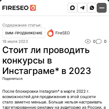
Ссылки
Ссылки
Skip
Главная
/
Блог
/
to
Стоит ли проводить конкурсы в Инстаграме* в 2023
хлебных
хлебных
content
крошек
крошек
Содержание статьи:
FireSEO
SMM-ПРОДВИЖЕНИЕ
18 июля 2023
0
0
Стоит ли проводить
конкурсы в
Инстаграме* в 2023
Поделиться:
После блокировки Instagram* в марте 2022 г.
возможностей для продвижения в этой соцсети
стало заметно меньше. Больше нельзя настраивать
таргетированную рекламу на аудиторию из России, а