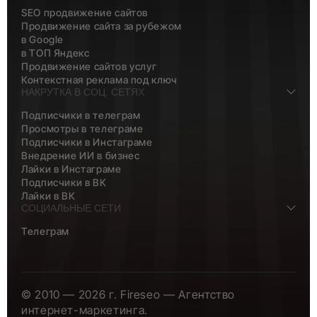
SEO продвижение сайтов
Продвижение сайта за рубежом
в Google
в ТОП Яндекс
Продвижение сайтов услуг
Контекстная реклама под ключ
НАКРУТКА В СОЦ. СЕТЯХ
Подписчики в телеграм
Просмотры в телеграме
Подписчики в Инстаграме
Внедрение ИИ в бизнес
Лайки в Инстаграме
Подписчики в ВК
Лайки в ВК
СОЦИАЛЬНЫЕ СЕТИ
Телеграм
© 2010 — 2026 г. Fireseo — Агентство
интернет-маркетинга.