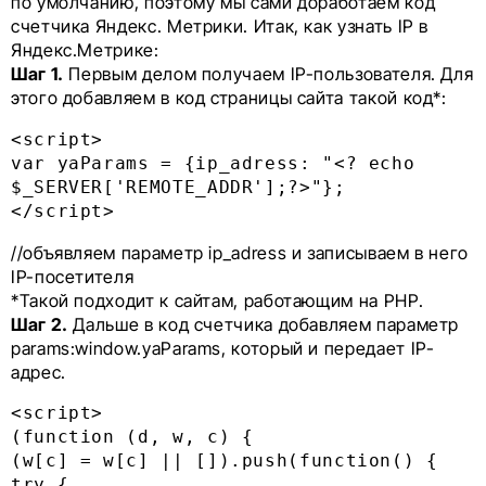
по умолчанию, поэтому мы сами доработаем код
счетчика Яндекс. Метрики. Итак, как узнать IP в
Яндекс.Метрике:
Шаг 1.
Первым делом получаем IP-пользователя. Для
этого добавляем в код страницы сайта такой код*:
<script>

var yaParams = {ip_adress: "<? echo 
$_SERVER['REMOTE_ADDR'];?>"};

</script>
//объявляем параметр ip_adress и записываем в него
IP-посетителя
*Такой подходит к сайтам, работающим на PHP.
Шаг 2.
Дальше в код счетчика добавляем параметр
params:window.yaParams, который и передает IP-
адрес.
<script>

(function (d, w, c) {

(w[c] = w[c] || []).push(function() {

try {
