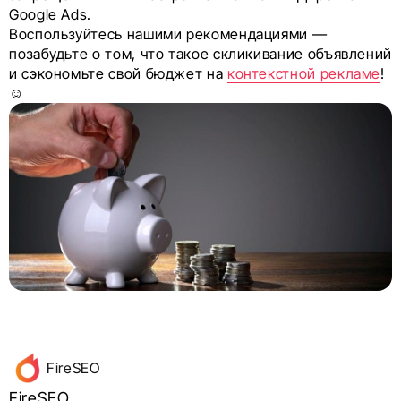
Google Ads.
Воспользуйтесь нашими рекомендациями —
позабудьте о том, что такое скликивание объявлений
и сэкономьте свой бюджет на
контекстной рекламе
!
☺
Данные
FireSEO
об авторе
FireSEO