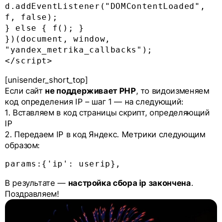
d.addEventListener("DOMContentLoaded", 
f, false);

} else { f(); }

})(document, window, 
"yandex_metrika_callbacks");

[unisender_short_top]
Если сайт
не поддерживает PHP
, то видоизменяем
код определения IP – шаг 1 — на следующий:
1. Вставляем в код страницы скрипт, определяющий
IP
2. Передаем IP в код Яндекс. Метрики следующим
образом:
params:{'ip': userip},
В результате —
настройка сбора ip закончена
.
Поздравляем!