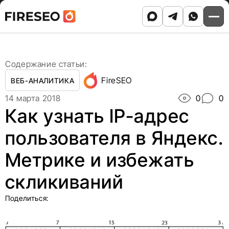
Ссылки
Ссылки
Skip
Главная
/
Блог
/
to
Как узнать IP-адрес пользователя в Яндекс. Метрике
хлебных
хлебных
content
и избежать скликиваний
крошек
крошек
Содержание статьи:
FireSEO
ВЕБ-АНАЛИТИКА
14 марта 2018
0
0
Как узнать IP-адрес
пользователя в Яндекс.
Метрике и избежать
скликиваний
Поделиться: