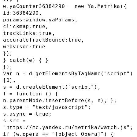
w.yaCounter36384290 = new Ya.Metrika({

id:36384290,

params:window.yaParams,

clickmap:true,

trackLinks:true,

accurateTrackBounce:true,

webvisor:true

});

} catch(e) { }

});

var n = d.getElementsByTagName("script")
[0],

s = d.createElement("script"),

f = function () { 
n.parentNode.insertBefore(s, n); };

s.type = "text/javascript";

s.async = true;

s.src = 
"https://mc.yandex.ru/metrika/watch.js";

if (w.opera == "[object Opera]") {
