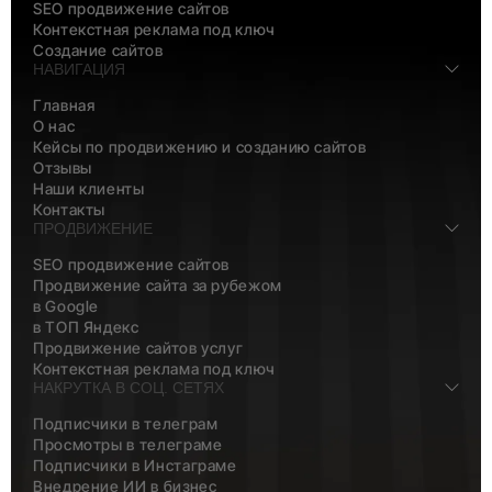
SEO продвижение сайтов
Контекстная реклама под ключ
Создание сайтов
НАВИГАЦИЯ
Главная
О нас
Кейсы по продвижению и созданию сайтов
Отзывы
Наши клиенты
Контакты
ПРОДВИЖЕНИЕ
SEO продвижение сайтов
Продвижение сайта за рубежом
в Google
в ТОП Яндекс
Продвижение сайтов услуг
Контекстная реклама под ключ
НАКРУТКА В СОЦ. СЕТЯХ
Подписчики в телеграм
Просмотры в телеграме
Подписчики в Инстаграме
Внедрение ИИ в бизнес