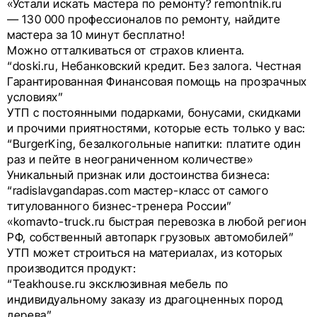
«Устали искать мастера по ремонту? remontnik.ru
— 130 000 профессионалов по ремонту, найдите
мастера за 10 минут бесплатно!
Можно отталкиваться от страхов клиента.
“doski.ru, Небанковский кредит. Без залога. Честная
Гарантированная Финансовая помощь на прозрачных
условиях”
УТП с постоянными подарками, бонусами, скидками
и прочими приятностями, которые есть только у вас:
“ВurgerKing, безалкогольные напитки: платите один
раз и пейте в неограниченном количестве»
Уникальный признак или достоинства бизнеса:
“radislavgandapas.com мастер-класс от самого
титулованного бизнес-тренера России”
«komavto-truck.ru быстрая перевозка в любой регион
РФ, собственный автопарк грузовых автомобилей”
УТП может строиться на материалах, из которых
производится продукт:
“Teakhouse.ru эксклюзивная мебель по
индивидуальному заказу из драгоцненных пород
дерева”