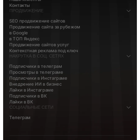
Контакты
ПРОДВИЖЕНИЕ
SEO продвижение сайтов
Продвижение сайта за рубежом
в Google
в ТОП Яндекс
Продвижение сайтов услуг
Контекстная реклама под ключ
НАКРУТКА В СОЦ. СЕТЯХ
Подписчики в телеграм
Просмотры в телеграме
Подписчики в Инстаграме
Внедрение ИИ в бизнес
Лайки в Инстаграме
Подписчики в ВК
Лайки в ВК
СОЦИАЛЬНЫЕ СЕТИ
Телеграм