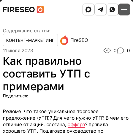
Ссылки
Ссылки
Skip
Главная
/
Блог
/
to
Как правильно составить УТП с примерами
хлебных
хлебных
content
крошек
крошек
Содержание статьи:
FireSEO
КОНТЕНТ-МАРКЕТИНГ
11 июля 2023
0
0
Как правильно
составить УТП с
примерами
Поделиться:
Резюме: что такое уникальное торговое
предложение (УТП)? Для чего нужно УТП? В чем его
отличие от акций, слогана,
оффера
? правила
хорошего УТП. Пошаговое руководство по