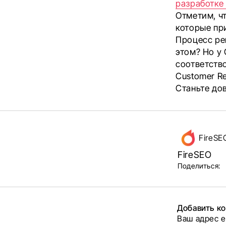
разработке
Отметим, ч
которые при
Процесс ре
этом? Но у
соответство
Customer Re
Станьте до
Дан
FireSE
FireSEO
об 
Поделиться:
и б
Добавить к
Ваш адрес e
Alternative: