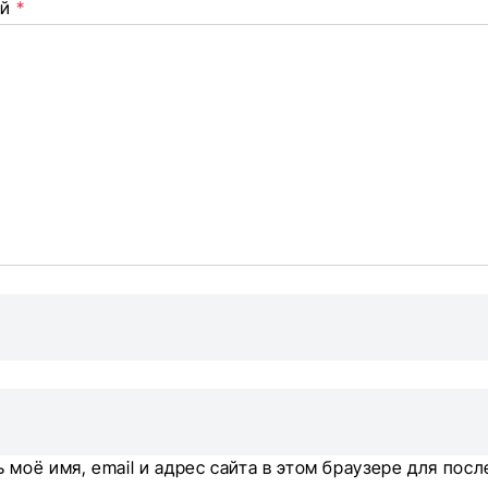
елиться
ий
*
оцсетях
 моё имя, email и адрес сайта в этом браузере для по