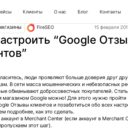
тов”
Кейсы
Клиенты
О нас
Блог
Контакты
FireSEO
15 февраля 20
МАГАЗИНЫ
настроить “Google Отз
нтов”
гласитесь, люди проявляют больше доверия друг дру
дам. В сети масса мошеннических и небезопасных ре
рые обманывают добросовестных покупателей. Стат
 магазином Google можно! Для этого нужно пройти 
ogle Отзывы клиентов
и позаботиться обо всех настр
м подробнее, как это сделать.
аккаунт в Merchant Center (если аккаунт в Merchant 
 пропускаем этот шаг).