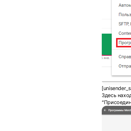
[unisender_s
Здесь нах
“Присоедин