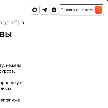
Связаться с нами
19
0
0
ывы
гу, нежели
сурсов,
ь
проверку в
ойках.
Center уже