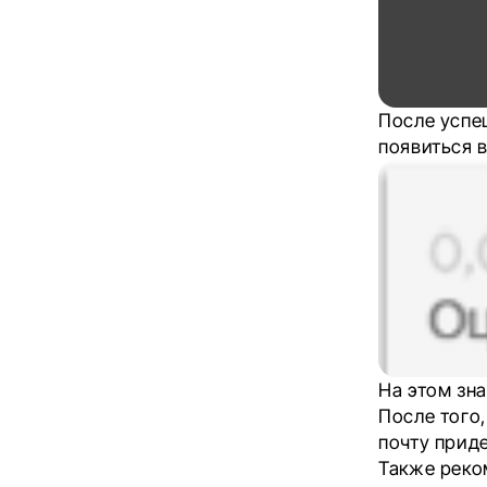
После успе
появиться в
На этом зна
После того,
почту прид
Также реко