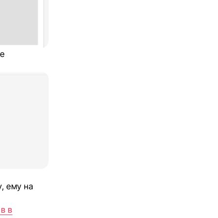
те
, ему на
в в