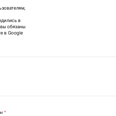
ьзователям,
едились в
 вы обязаны
те в
Google
ны
*