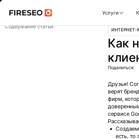
Ссылки
Ссылки
Skip
Главная
/
Блог
/
Как настроить “Google Отзывы клиен
to
Услуги
content
хлебных
хлебных
Содержание статьи:
ИНТЕРНЕТ-
крошек
крошек
Как 
клие
Поделиться:
Друзья! Со
верят брен
фирм, кото
доверенным
сервисе
Go
Рассказывае
Создаем 
есть, то