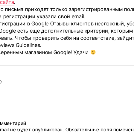
 сайта
.
то письма приходят только зарегистрированным пол
 регистрации указали свой email.
гистрации в
Google Отзывы клиентов
несложный, уб
 Google есть еще дополнительные критерии, которым
вать. Чтобы проверить себя на соответствие, зайди
views Guidelines.
веренным магазином Google! Удачи
ные
O
авторе
лок
омментарий
mail не будет опубликован.
Обязательные поля помече