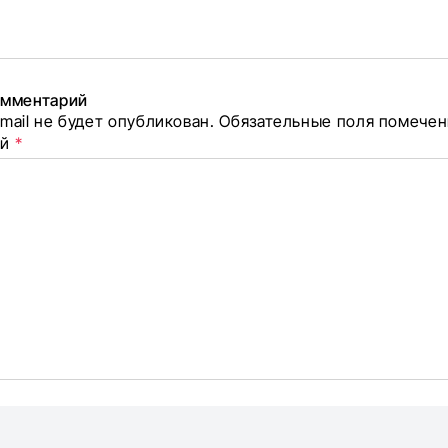
авторе
лок
омментарий
mail не будет опубликован.
Обязательные поля помече
елиться
ий
*
оцсетях