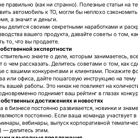
е правильно (как ни странно). Полезные статьи на те
овить автомобиль к ТО, могли бы неплохо сэкономит
мя, а значит и деньги.
аны делится своими секретными наработками и раск
зводства вашего продукта, давайте советы о том, ка
ь то, что вы продаете.
собственной экспертности
ствительно знаете о деле, которым занимаетесь, все
т о чем рассказать. Делитесь советами о том, как с
ше с вашими конкурентами и клиентами. Покажите ф
ва или офиса, дайте пошаговую инструкцию на тему т
ть вашей работы. Это никак не повлияет на количес
 одновременно поднимет ваш рейтинг в глазах конкур
собственных достижениях и новостях
а в бизнесе постоянно развивается, новинки и знам
являются постоянно. Если ваша команда участвует в
еминары, вебинары, выпуск корпоративной тематиче
) — делитесь этим.
кции и выгодные предложения