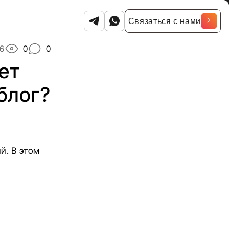
Связаться с нами
6
0
0
ет
блог?
й. В этом