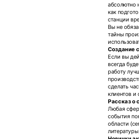
абсолютно н
как подгот
станции вре
Вы не обяз
тайны прои
использоват
Создание 
Если вы дей
всегда буде
работу луч
производст
сделать час
клиентов и
Рассказ о 
Любая сфер
события по
области (с
литературы
Новинки а