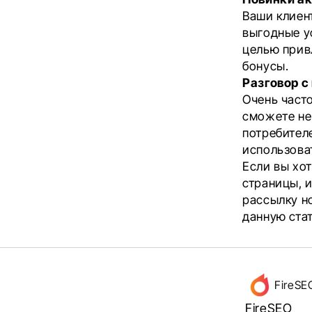
Ваши клиент
выгодные у
целью прив
бонусы.
Разговор с
Очень часто
сможете не
потребител
использова
Если вы хо
страницы, 
рассылку н
данную ста
Дан
FireSE
FireSEO