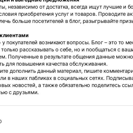
ы, независимо от достатка, всегда ищут лучшие и б
словия приобретения услуг и товаров. Проводите ак
лечь больше посетителей в блог, разыгрывайте приз
 клиентами
 у покупателей возникают вопросы. Блог – это то мес
 только рассказывать о себе, но и пообщаться с ва
ем. Полученные в результате общения данные можн
ть для повышения качества обслуживания.
тите дополнить данный материал, пишите комментар
или в наших пабликах в социальных сетях. Подписыв
овых новостей, а также обязательно поделитесь ссы
тью с друзьями.
ные
O