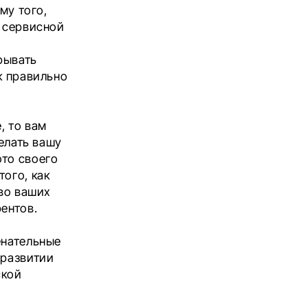
му того,
ь сервисной
рывать
к правильно
, то вам
делать вашу
ото своего
ого, как
тво ваших
ентов.
енательные
 развитии
ской