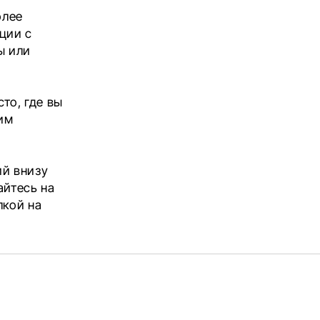
олее
ции с
ы или
то, где вы
шим
о
ий внизу
айтесь на
лкой на