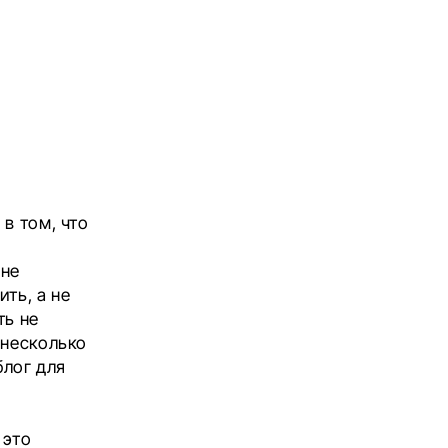
в том, что
 не
ть, а не
ть не
 несколько
блог для
 это