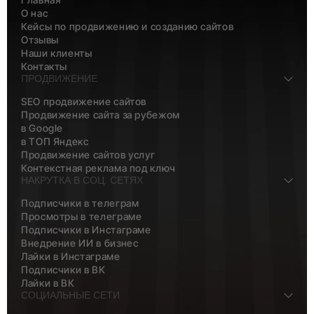
О нас
Кейсы по продвижению и созданию сайтов
Отзывы
Наши клиенты
Контакты
ПРОДВИЖЕНИЕ
SEO продвижение сайтов
Продвижение сайта за рубежом
в Google
в ТОП Яндекс
Продвижение сайтов услуг
Контекстная реклама под ключ
НАКРУТКА В СОЦ. СЕТЯХ
Подписчики в телеграм
Просмотры в телеграме
Подписчики в Инстаграме
Внедрение ИИ в бизнес
Лайки в Инстаграме
Подписчики в ВК
Лайки в ВК
СОЦИАЛЬНЫЕ СЕТИ