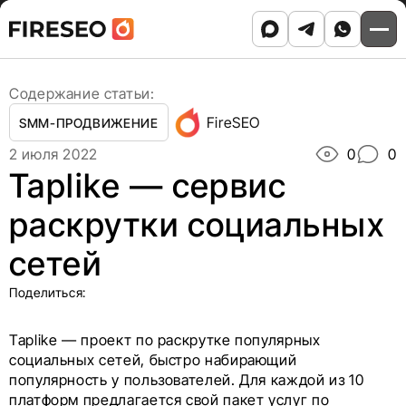
Ссылки
Ссылки
Skip
Главная
/
Блог
/
to
Taplike — сервис раскрутки социальных сетей
хлебных
хлебных
content
крошек
крошек
Содержание статьи:
FireSEO
SMM-ПРОДВИЖЕНИЕ
2 июля 2022
0
0
Taplike — сервис
раскрутки социальных
сетей
Поделиться:
Taplike — проект по раскрутке популярных
социальных сетей, быстро набирающий
популярность у пользователей. Для каждой из 10
платформ предлагается свой пакет услуг по