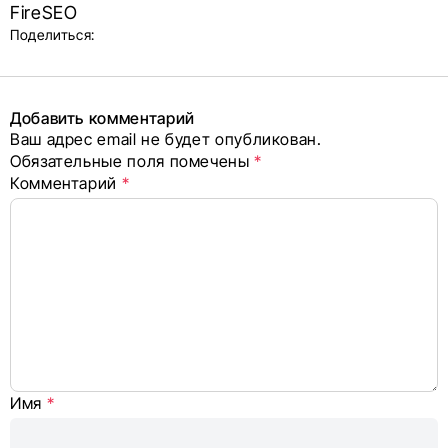
об авторе
FireSEO
и блок
Поделиться:
поделиться
в соцсетях
Добавить комментарий
Ваш адрес email не будет опубликован.
Alternative:
Обязательные поля помечены
*
Комментарий
*
Имя
*