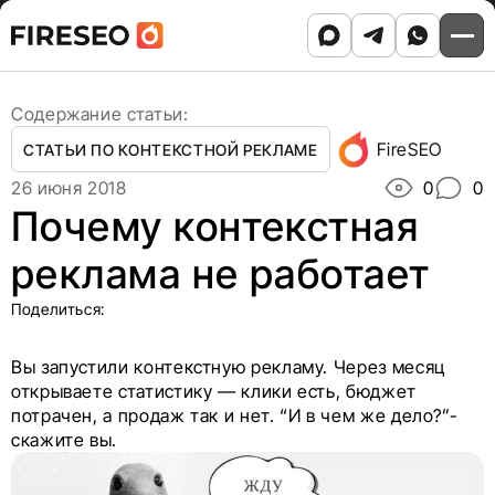
Ссылки
Ссылки
Skip
Главная
/
Блог
/
to
Почему контекстная реклама не работает
хлебных
хлебных
content
крошек
крошек
Содержание статьи:
FireSEO
СТАТЬИ ПО КОНТЕКСТНОЙ РЕКЛАМЕ
26 июня 2018
0
0
Почему контекстная
реклама не работает
Поделиться:
Вы запустили контекстную рекламу. Через месяц
открываете статистику — клики есть, бюджет
потрачен, а продаж так и нет. “И в чем же дело?”-
скажите вы.