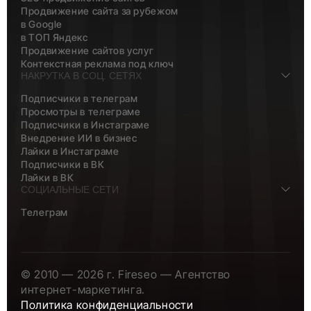
Продвижение сайта за рубежом
в Google
в ТОП Яндекс
Продвижение сайтов услуг
Контекстная реклама под ключ
НАКРУТКА В СОЦ. СЕТЯХ
Подписчики в телеграм
Просмотры в телеграме
Подписчики в Инстаграме
Внедрение ИИ в бизнес
Лайки в Инстаграме
Подписчики в ВК
Лайки в ВК
СОЦИАЛЬНЫЕ СЕТИ
Телеграм
© 2010 — 2026 г. Fireseo — Агентство
интернет-маркетинга.
Политика конфиденциальности