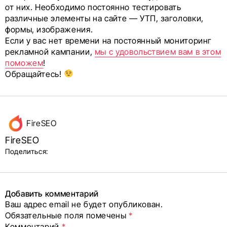
от них. Необходимо постоянно тестировать
различные элементы на сайте — УТП, заголовки,
формы, изображения.
Если у вас нет времени на постоянный мониторинг
рекламной кампании,
мы с удовольствием вам в этом
поможем
!
Обращайтесь!
Данные
FireSEO
об авторе
FireSEO
и блок
Поделиться:
поделиться
в соцсетях
Добавить комментарий
Ваш адрес email не будет опубликован.
Alternative:
Обязательные поля помечены
*
Комментарий
*