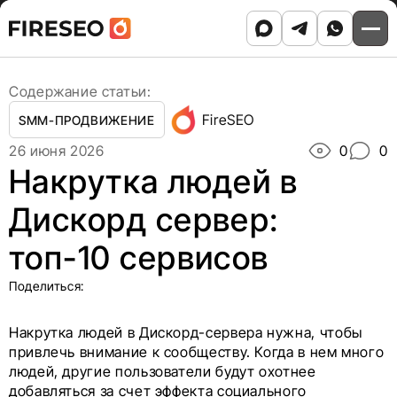
Ссылки
Ссылки
Skip
Главная
/
Блог
/
to
Накрутка людей в Дискорд сервер: топ-10 сервисов
хлебных
хлебных
content
крошек
крошек
Содержание статьи:
FireSEO
SMM-ПРОДВИЖЕНИЕ
26 июня 2026
0
0
Накрутка людей в
Дискорд сервер:
топ-10 сервисов
Поделиться:
Накрутка людей в Дискорд-сервера нужна, чтобы
привлечь внимание к сообществу. Когда в нем много
людей, другие пользователи будут охотнее
добавляться за счет эффекта социального