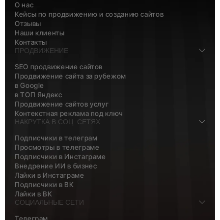
О нас
Кейсы по продвижению и созданию сайтов
Отзывы
Наши клиенты
Контакты
ПРОДВИЖЕНИЕ
SEO продвижение сайтов
Продвижение сайта за рубежом
в Google
в ТОП Яндекс
Продвижение сайтов услуг
Контекстная реклама под ключ
НАКРУТКА В СОЦ. СЕТЯХ
Подписчики в телеграм
Просмотры в телеграме
Подписчики в Инстаграме
Внедрение ИИ в бизнес
Лайки в Инстаграме
Подписчики в ВК
Лайки в ВК
СОЦИАЛЬНЫЕ СЕТИ
Телеграм