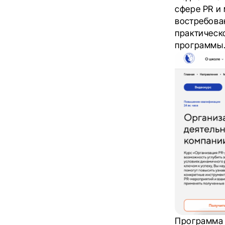
сфере PR и
востребова
практическ
программы
Программа 