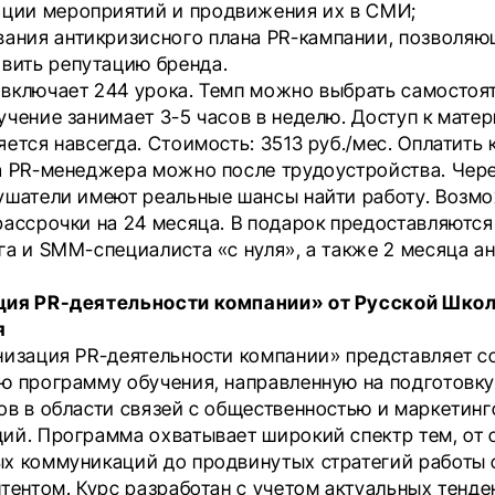
ации мероприятий и продвижения их в СМИ;
вания антикризисного плана PR-кампании, позволяю
вить репутацию бренда.
включает 244 урока. Темп можно выбрать самостоят
учение занимает 3-5 часов в неделю. Доступ к мате
ется навсегда. Стоимость: 3513 руб./мес. Оплатить 
а PR-менеджера можно после трудоустройства. Чере
ушатели имеют реальные шансы найти работу. Возм
рассрочки на 24 месяца. В подарок предоставляются 
га и SMM-специалиста «с нуля», а также 2 месяца а
ция PR-деятельности компании» от Русской Шко
я
низация PR-деятельности компании» представляет с
ю программу обучения, направленную на подготовк
ов в области связей с общественностью и маркетин
ий. Программа охватывает широкий спектр тем, от 
х коммуникаций до продвинутых стратегий работы 
нтентом. Курс разработан с учетом актуальных тенде