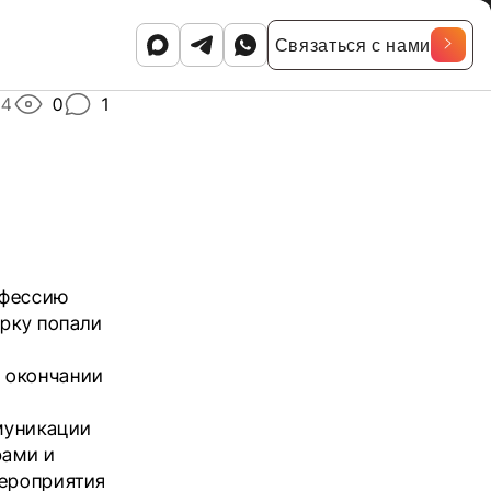
Связаться с нами
24
0
1
офессию
орку попали
 окончании
ммуникации
рами
и
мероприятия