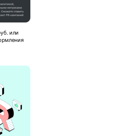
уб. или
формления