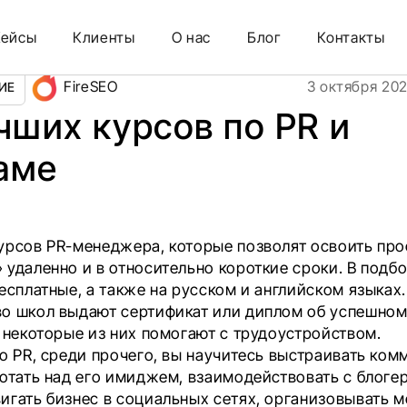
Кейсы
Клиенты
О нас
Блог
Контакты
FireSEO
3 октября 20
ИЕ
учших курсов по PR и
аме
урсов PR-менеджера, которые позволят освоить пр
» удаленно и в относительно короткие сроки. В подб
есплатные, а также на русском и английском языках.
о школ выдают сертификат или диплом об успешном
а некоторые из них помогают с трудоустройством.
по PR, среди прочего, вы научитесь выстраивать ко
ботать над его имиджем, взаимодействовать с
блоге
игать бизнес в социальных сетях, организовывать 