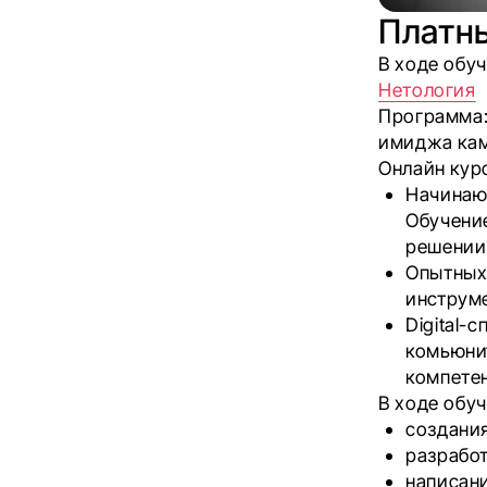
Платн
В ходе обу
Нетология
Программа:
имиджа кам
Онлайн курс
Начинаю
Обучение
решении 
Опытных 
инструме
Digital-
комьюни
компете
В ходе обу
создания
разработ
написани