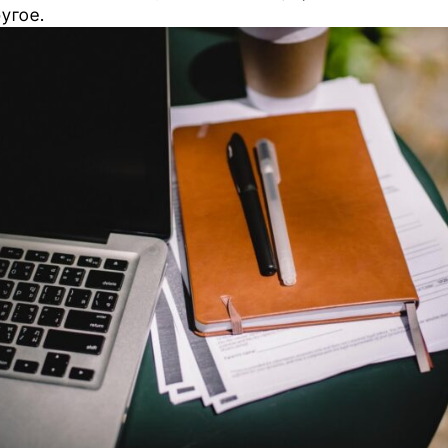
угое.