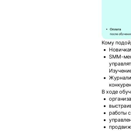
Кому подой
Новичкам
SMM-мен
управлят
Изучени
Журнали
конкурен
В ходе обу
организ
выстраи
работы 
управле
продвиж