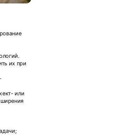
ирование
ологий.
ить их при
.
-
жект- или
сширения
адачи;