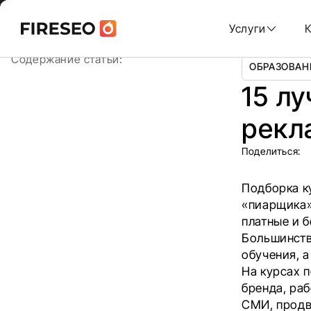
Ссылки
Ссылки
Skip
Главная
/
Блог
/
15 лучших курсов по PR и рекламе
to
Услуги
content
хлебных
хлебных
Содержание статьи:
ОБРАЗОВАН
крошек
крошек
15 л
рекл
Поделиться:
Подборка к
«
пиарщика
платные и б
Большинств
обучения, 
На курсах 
бренда
, ра
СМИ, продв