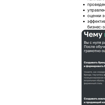
проведе
управлен
оценки 
эффекти
бизнес-з