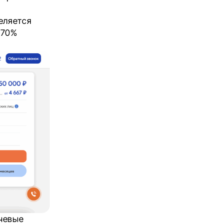
еляется
 70%
чевые