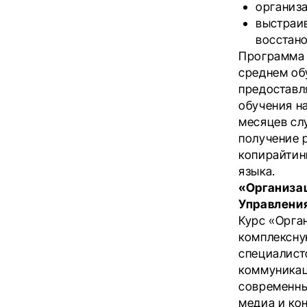
организ
выстраи
восстано
Программа 
среднем об
предоставля
обучения н
месяцев сл
получение 
копирайтин
языка.
«Организа
Управлени
Курс «Орга
комплексну
специалист
коммуникац
современны
медиа и ко