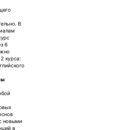
щего
ельно. В
риалам
курс
з 6
ожно
2 курса:
нглийского
лы
обой
у
говых
основ
с новыми
нций в