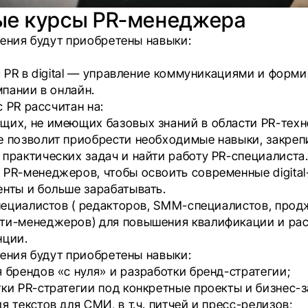
ые курсы PR-менеджера
чения будут приобретены навыки:
 PR в digital — управление коммуникациями и форм
пании в онлайн.
 PR рассчитан на:
щих, не имеющих базовых знаний в области PR-техн
 позволит приобрести необходимые навыки, закреп
практических задач и найти работу PR-специалиста
PR-менеджеров, чтобы освоить современные digital
нты и больше зарабатывать.
специалистов ( редакторов, SMM-специалистов, прод
ти-менеджеров) для повышения квалификации и ра
нции.
чения будут приобретены навыки:
 брендов «с нуля» и разработки бренд-стратегии;
ки PR-стратегии под конкретные проекты и бизнес-з
я текстов для СМИ, в т.ч. питчей и пресс-релизов;