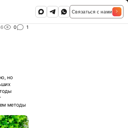
Связаться с нами
26
0
1
о, но
ьших
етоды
т
жем методы