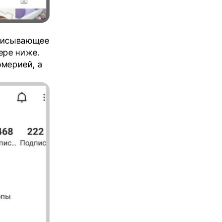
описывающее
ере ниже.
юмерией, а