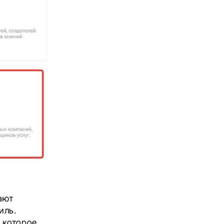
ают
иль.
 которое