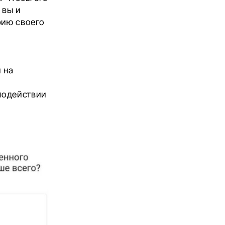
 вы и
рию своего
 на
имодействии