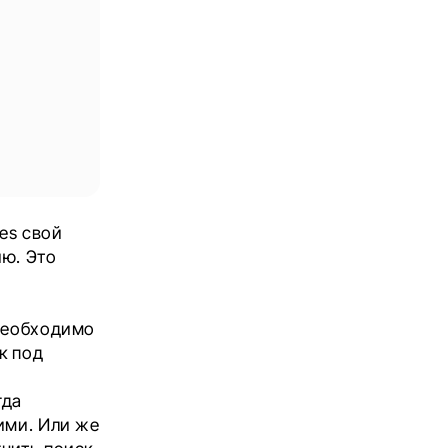
es свой
ию. Это
о
 необходимо
к под
гда
ими. Или же