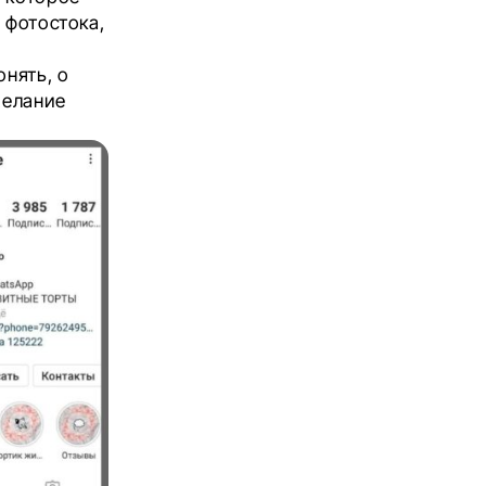
 фотостока,
онять, о
желание