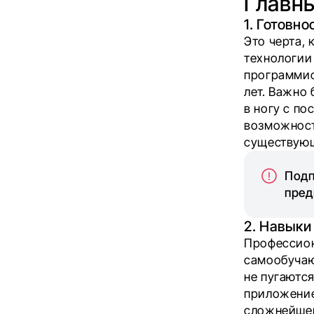
Главн
1. Готовн
Это черта, 
технологии
программис
лет. Важно
в ногу с п
возможност
существую
Подп
пред
2. Навыки
Профессион
самообучаю
не пугаются
приложение
сложнейшег