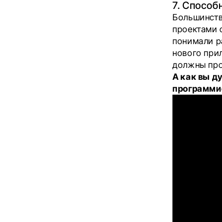
7. Способ
Большинств
проектами 
понимали р
нового при
должны про
А как вы д
программи