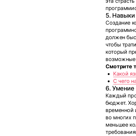
эта страст
программис
5. Навыки
Создание к
программно
должен быс
чтобы трат
который пр
возможные 
Смотрите 
Какой я
С чего н
6. Умение
Каждый про
бюджет. Хор
временной 
во многих 
меньшее ко
требованиям