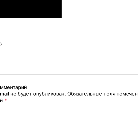
ные
O
авторе
лок
омментарий
mail не будет опубликован.
Обязательные поля помече
елиться
ий
*
оцсетях