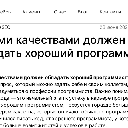
 хороший программист
Кейсы
Клиенты
О нас
Блог
Контакты
reSEO
23 июня 202
ми качествами должен
дать хороший програм
чествами должен обладать
хороший
программист
прос, который можно задать себе и своим коллегам
задуматься о профессии программиста. Важно понима
ода — это начальный этап к успеху в карьере прогр
ь хорошим программистом, требуется гораздо больше
берем качества, которые отличают обычного програм
учился писать код, от хорошего программиста, у кот
ет больше возможностей и успехов в работе.