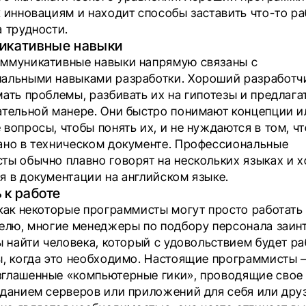
 инновациям и находит способы заставить что-то ра
а трудности.
никативные навыки
ммуникативные навыки напрямую связаны с
альными навыками разработки. Хороший разработч
мать проблемы, разбивать их на гипотезы и предлаг
ательной манере. Они быстро понимают концепции и
вопросы, чтобы понять их, и не нуждаются в том, ч
ано в техническом документе. Профессиональные
ты обычно плавно говорят на нескольких языках и 
я в документации на английском языке.
 к работе
 как некоторые программисты могут просто работать
делю, многие менеджеры по подбору персонала заи
ы найти человека, который с удовольствием будет ра
ы, когда это необходимо. Настоящие программисты 
глашенные «компьютерные гики», проводящие свое 
зданием серверов или приложений для себя или друз