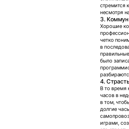
стремится к
несмотря н
3. Комму
Хорошие ко
профессион
четко пони
в последов
правильные 
было запис
программис
разбираютс
4. Страсть
В то время
часов в не
в том, чтоб
долгие час
самопровоз
играми, со