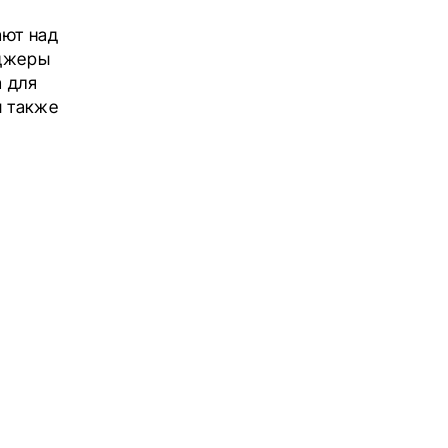
ают над
еджеры
 для
ы также