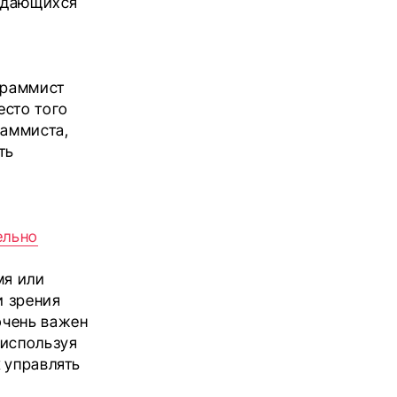
выдающихся
граммист
есто того
раммиста,
ть
ельно
мя или
и зрения
очень важен
 используя
 управлять