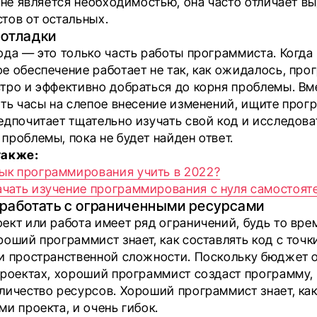
ь не является необходимостью, она часто отличает 
тов от остальных.
 отладки
ода — это только часть работы программиста. Когда
е обеспечение работает не так, как ожидалось, про
тро и эффективно добраться до корня проблемы. Вм
ить часы на слепое внесение изменений, ищите прог
едпочитает тщательно изучать свой код и исследова
проблемы, пока не будет найден ответ.
также:
зык программирования учить в 2022?
ачать изучение программирования с нуля самостоят
 работать с ограниченными ресурсами
ект или работа имеет ряд ограничений, будь то вре
оший программист знает, как составлять код с точк
и пространственной сложности. Поскольку бюджет 
проектах, хороший программист создаст программу,
личество ресурсов. Хороший программист знает, как
и проекта, и очень гибок.