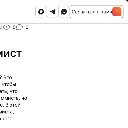
Связаться с нами
2
0
0
мист
?
Это
, чтобы
ть, что
аммиста, но
. В этой
миста,
орого