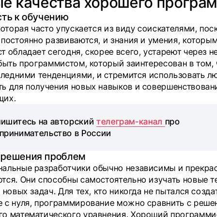
ые качества хорошего програ
ость к обучению
которая часто упускается из виду соискателями, пос
 постоянно развиваются, и знания и умения, которы
т обладает сегодня, скорее всего, устареют через н
 быть программистом, который заинтересован в том,
оследними тенденциями, и стремится использовать л
ь для получения новых навыков и совершенствован
щих.
ишитесь на авторский
телеграм-канал
про
принимательство в России
 решения проблем
альные разработчики обычно независимы и прекра
тся. Они способны самостоятельно изучать новые т
 новых задач. Для тех, кто никогда не пытался созда
 с нуля, программирование можно сравнить с реше
о математического уравнения. Хороший программи