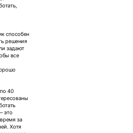
ботать,
ик способен
ать решения
ли задают
тобы все
хорошо
 по 40
нтересованы
ботать
— это
время за
ей. Хотя