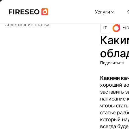
Ссылки
Ссылки
Skip
Главная
/
Блог
/
Какими качествами должен обладать
to
Услуги
content
хлебных
хлебных
Содержание статьи:
Fi
IT
крошек
крошек
Каки
обла
Поделиться:
Какими ка
хороший во
заставить 
написание к
чтобы стат
статье раз
который на
всегда буд