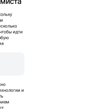
ммиста
кольку
ми
есколько
 чтобы идти
юбую
ия
сно
ехнологии и
ть
нием
ст