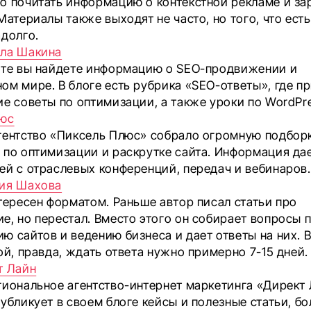
о почитать информацию о контекстной рекламе и за
Материалы также выходят не часто, но того, что есть
адолго.
ла Шакина
йте вы найдете информацию о SEO-продвижении и
ом мире. В блоге есть рубрика «SEO-ответы», где п
ие советы по оптимизации, а также уроки по WordPre
люс
гентство «Пиксель Плюс» собрало огромную подбор
 по оптимизации и раскрутке сайта. Информация дае
ей с отраслевых конференций, передач и вебинаров.
ия Шахова
нтересен форматом. Раньше автор писал статьи про
е, но перестал. Вместо этого он собирает вопросы 
ю сайтов и ведению бизнеса и дает ответы на них. 
ой, правда, ждать ответа нужно примерно 7-15 дней
т Лайн
гиональное агентство-интернет маркетинга «Директ
убликует в своем блоге кейсы и полезные статьи, б