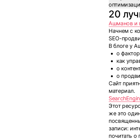
оптимизаци
20 лу
Ашманов и 
Начнем с ко
SEO-продви
В блоге у 
о фактор
как упра
о контен
о продви
Сайт прият
материал.
SearchEngin
Этот ресур
же это оди
посвященны
записи: инт
почитать о 