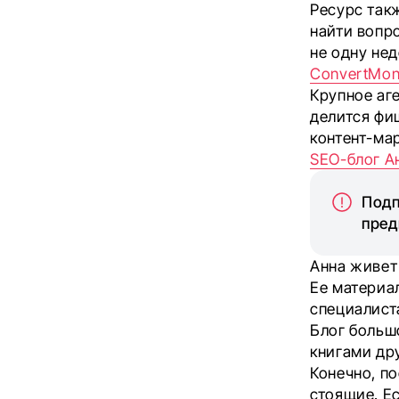
Ресурс так
найти вопр
не одну нед
ConvertMon
Крупное аге
делится фи
контент-мар
SEO-блог А
Подп
пред
Анна живет 
Ее материа
специалист
Блог большо
книгами др
Конечно, по
стоящие. Е