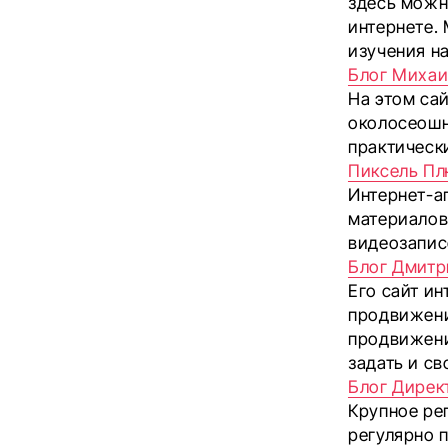
здесь можн
интернете. 
изучения н
Блог Михаи
На этом са
околосеошн
практическ
Пиксель П
Интернет-а
материалов
видеозапис
Блог Дмитр
Его сайт и
продвижени
продвижени
задать и св
Блог Дирек
Крупное ре
регулярно п