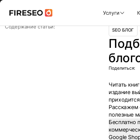
Ссылки
Ссылки
Skip
Главная
/
Блог
/
Подборка из 20 лучших SEO-блогов
to
Услуги
content
хлебных
хлебных
Содержание статьи:
SEO БЛОГ
крошек
крошек
Подб
блог
Поделиться:
Читать книг
издание вы
приходится
Расскажем 
полезные м
Бесплатно 
коммерческ
Google Shop