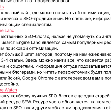
альные советы от профессионалов.
ts
полезный сайт, где можно почитать об оптимизации,
 и кейсах о SEO-продвижении. Но опять же, информ
чинающим специалистам.
ne Land
ачественных SEO-блогах, нельзя не упомянуть об ан
. Search Engine Land является самым популярным ре
м поисковой оптимизации.
ет большой штат авторов, поэтому на нем ежедневн
 3-4 статьи. Здесь можно найти
все
, что касается ра
ми и соцсетями. Информация оттуда подхватываетс
ными блогерами, но читать первоисточник будет пол
английский, Google Chrome с автопереводом вам в п
достойно.
ne Watch
нашу подборку лучших SEO-блогов еще один старе
й ресурс SEW. Ресурс часто обновляется, на нем ес
ак по SEO, так и другим областям продвижения в digi