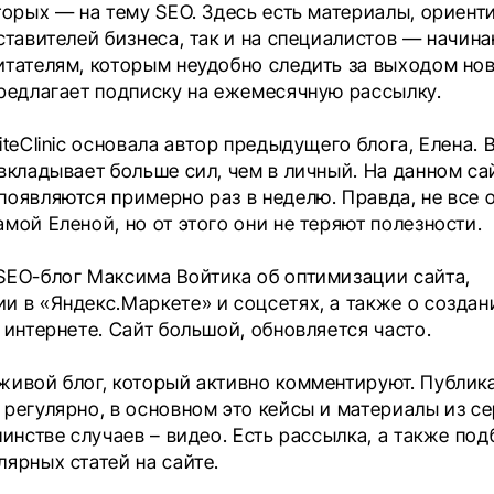
оторых — на тему SEO. Здесь есть материалы, ориен
дставителей бизнеса, так и на специалистов — начин
итателям, которым неудобно следить за выходом нов
предлагает подписку на ежемесячную рассылку.
iteClinic основала автор предыдущего блога, Елена. В
 вкладывает больше сил, чем в личный. На данном с
появляются примерно раз в неделю. Правда, не все 
мой Еленой, но от этого они не теряют полезности.
SEO-блог Максима Войтика об оптимизации сайта,
и в «Яндекс.Маркете» и соцсетях, а также о создан
 интернете. Сайт большой, обновляется часто.
живой блог, который активно комментируют. Публик
 регулярно, в основном это кейсы и материалы из с
шинстве случаев – видео. Есть рассылка, а также по
ярных статей на сайте.