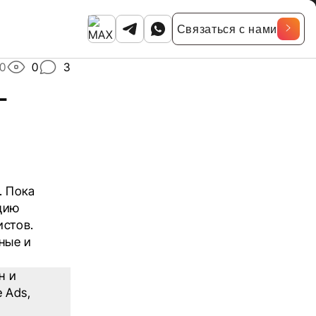
Связаться с нами
0
0
3
-
. Пока
цию
истов.
ные и
н и
 Ads,