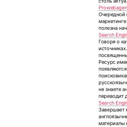
столь акту
Prowebagen
Очередной 
маркетинге
полезна на
Search Engi
Говоря о к
источниках
посвященны
Ресурс име
появляются
поисковика
русскоязыч
не знаете 
переводит 
Search Engi
Завершает 
англоязычны
материалы к