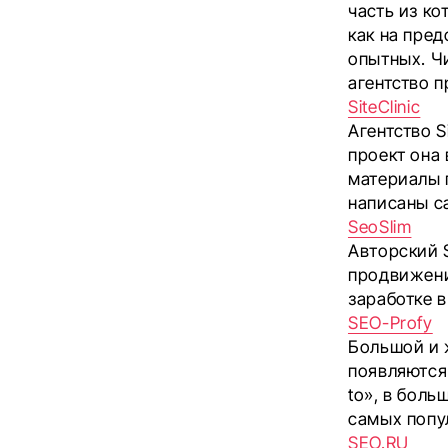
часть из к
как на пре
опытных. Ч
агентство 
SiteClinic
Агентство S
проект она
материалы 
написаны са
SeoSlim
Авторский 
продвижени
заработке в
SEO-Profy
Большой и 
появляются
to», в боль
самых попул
SEO.RU