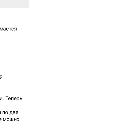
имается
ий
и. Теперь
 по две
те можно