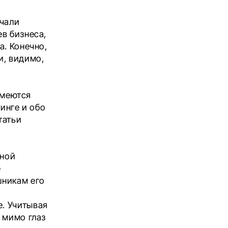
ачали
в бизнеса,
а. Конечно,
и, видимо,
имеются
инге и обо
татьи
чной
е
шникам его
. Учитывая
 мимо глаз