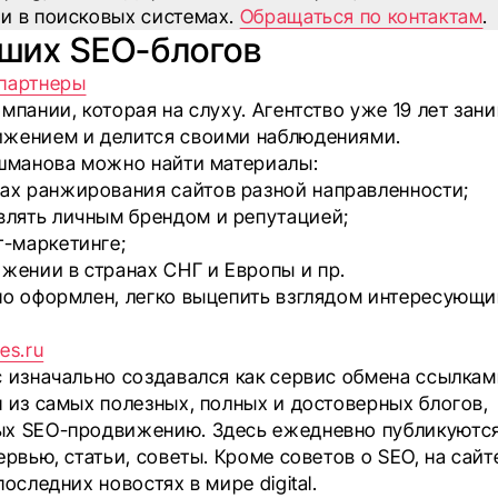
и в поисковых системах.
Обращаться по контактам
.
чших SEO-блогов
партнеры
мпании, которая на слуху. Агентство уже 19 лет зан
жением и делится своими наблюдениями.
Ашманова можно найти материалы:
ах ранжирования сайтов разной направленности;
влять личным брендом и репутацией;
т-маркетинге;
жении в странах СНГ и Европы и пр.
но оформлен, легко выцепить взглядом интересующ
es.ru
с изначально создавался как сервис обмена ссылкам
н из самых полезных, полных и достоверных блогов,
х SEO-продвижению. Здесь ежедневно публикуются
ервью, статьи, советы. Кроме советов о SEO, на сай
последних новостях в мире digital.