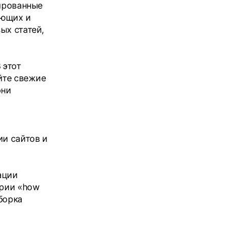
тированные
ающих и
ых статей,
 этот
айте свежие
они
ии сайтов и
ации
ерии «how
дборка