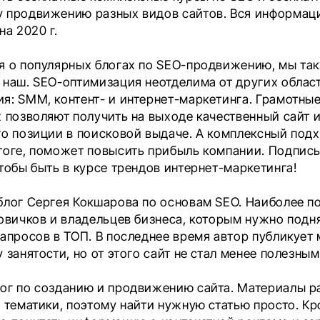
 продвижению разных видов сайтов. Вся информац
на 2020 г.
я о популярных блогах по SEO-продвижению, мы та
 наш. SEO-оптимизация неотделима от других облас
я: SMM, контент- и интернет-маркетинга. Грамотные
х позволяют получить на выходе качественный сайт 
го позиции в поисковой выдаче. А комплексный подх
тоге, поможет повысить прибыль компании. Подпис
тобы быть в курсе трендов интернет-маркетинга!
блог Сергея Кокшарова по основам SEO. Наиболее п
новичков и владельцев бизнеса, которым нужно подн
запросов в ТОП. В последнее время автор публикует
 занятости, но от этого сайт не стал менее полезны
ог по созданию и продвижению сайта. Материалы р
и тематики, поэтому найти нужную статью просто. Кр