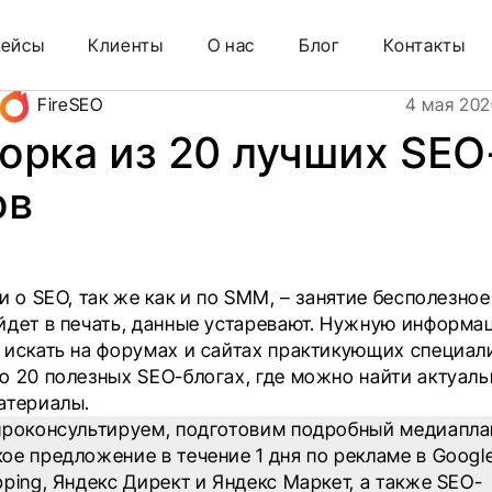
Кейсы
Клиенты
О нас
Блог
Контакты
FireSEO
4 мая 202
орка из 20 лучших SEO
ов
и о SEO, так же как и по SMM, – занятие бесполезное
йдет в печать, данные устаревают. Нужную информа
 искать на форумах и сайтах практикующих специал
о 20 полезных SEO-блогах, где можно найти актуаль
атериалы.
проконсультируем, подготовим подробный медиапла
ое предложение в течение 1 дня по рекламе в Google
ping, Яндекс Директ и Яндекс Маркет, а также SEO-