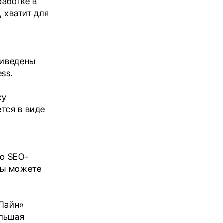
работке в
, хватит для
риведены
ss.
ку
тся в виде
по SEO-
Вы можете
.
 Лайн»
ольшая