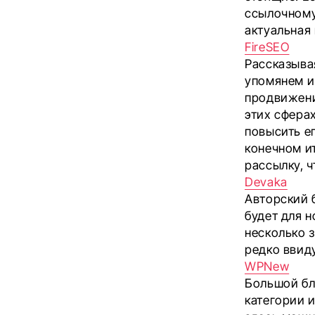
ссылочному
актуальная 
FireSEO
Рассказыва
упомянем и
продвижени
этих сфера
повысить е
конечном и
рассылку, ч
Devaka
Авторский 
будет для 
несколько 
редко ввиду
WPNew
Большой бл
категории 