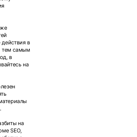
ия
кже
тей
 действия в
и тем самым
од, в
ывайтесь на
олезен
ять
 материалы
м.
азбиты на
оме SEO,