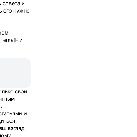
 совета и
ь его нужно
ором
 email- и
олько свои.
пытным
.
статьями и
иться.
аш взгляд,
ному