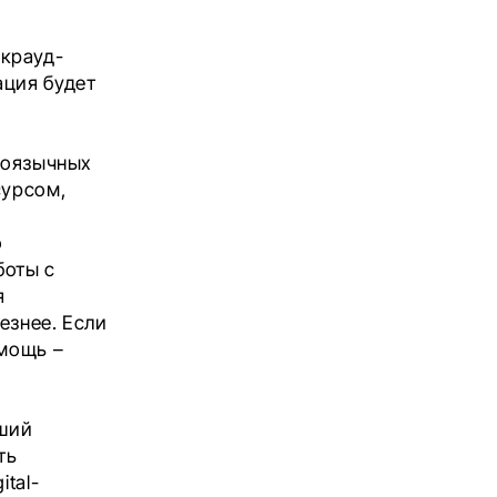
 крауд-
ация будет
глоязычных
сурсом,
о
боты с
я
езнее. Если
омощь –
йший
ть
tal-