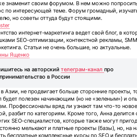
же знаменит своим форумом. В нем можно попросить
ос по интересующей теме. Форум громадный, изучат
елю, но советы оттуда будут стоящими.
ster
нтство интернет-маркетинга ведет свой блог, в кот
шками SEO-оптимизации, контекстной рекламы, SMM,
кетинга. Статьи не очень большие, но актуальные.
нны Ященко
ишитесь на авторский
телеграм-канал
про
принимательство в России
в Азии, не продвигает больше сторонние проекты, т
л будет полезен начинающим (но не «зеленым») и о
ам. Профессионалы вряд ли узнают там что-то новое
й, разбит по категориям. Кроме того, Анна делится 
угих SEO-специалистов, которые также могут пригод
стоянно мелькают и платные проекты (базы), но, на н
сть бесплатные комплексные курсы по SEO и бесплат