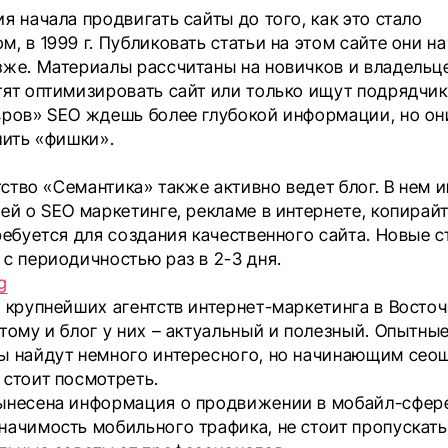
я начала продвигать сайты до того, как это стало
, в 1999 г. Публиковать статьи на этом сайте они н
зже. Материалы рассчитаны на новичков и владельце
тят оптимизировать сайт или только ищут подрядчик
вров» SEO ждешь более глубокой информации, но он
лить «фишки».
нтство «Семантика» также активно ведет блог. В нем 
ей о SEO маркетинге, рекламе в интернете, копирайт
ребуется для создания качественного сайта. Новые с
с периодичностью раз в 2-3 дня.
g
з крупнейших агентств интернет-маркетинга в Восто
тому и блог у них – актуальный и полезный. Опытны
ы найдут немного интересного, но начинающим сео
 стоит посмотреть.
ынесена информация о продвижении в мобайл-сфере
начимость мобильного трафика, не стоит пропускать