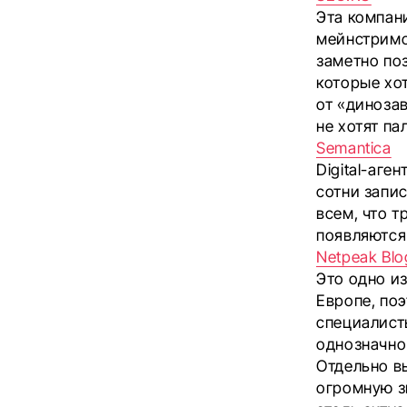
Эта компани
мейнстримом
заметно по
которые хо
от «диноза
не хотят па
Semantica
Digital-аге
сотни запис
всем, что т
появляются 
Netpeak Blo
Это одно и
Европе, поэ
специалист
однозначно
Отдельно в
огромную з