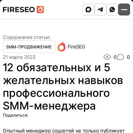
Ссылки
Ссылки
Skip
Главная
/
Блог
/
to
12 обязательных и 5 желательных навыков
хлебных
хлебных
content
профессионального SMM-менеджера
крошек
крошек
Содержание статьи:
FireSEO
SMM-ПРОДВИЖЕНИЕ
21 марта 2022
0
0
12 обязательных и 5
желательных навыков
профессионального
SMM-менеджера
Поделиться:
Опытный менеджер соцсетей не только публикует