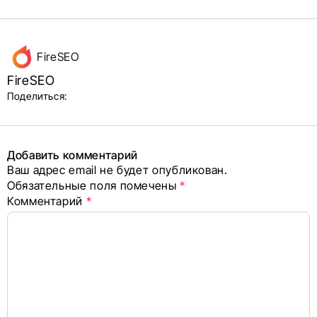
Данные
FireSEO
об авторе
FireSEO
и блок
Поделиться:
поделиться
в соцсетях
Добавить комментарий
Ваш адрес email не будет опубликован.
Alternative:
Обязательные поля помечены
*
Комментарий
*