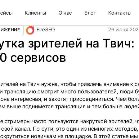
ервисов
Кейсы
Клиенты
О нас
Блог
Контакты
FireSEO
26 июня 202
ВИЖЕНИЕ
утка зрителей на Твич:
10 сервисов
рителей на Твич нужна, чтобы привлечь внимание к 
ли трансляцию смотрит много пользователей, люди б
 она интересная, и захотят присоединиться. Чем бо
тем выше поднимется трансляция и тем больше люде
 стримеры часто пользуются накруткой зрителей, 
свой канал. По сути, это один из немногих методов
скрутиться новичкам на площадке. В этой статье м