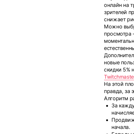
онлайн на 
зрителей пр
снижает ри
Можно выбр
просмотра 
моментальн
естественны
Дополнител
новые поль
скидки 5% н
Twitchmaste
На этой пл
правда, за
Алгоритм р
За кажд
начисляе
Продвиж
начала.