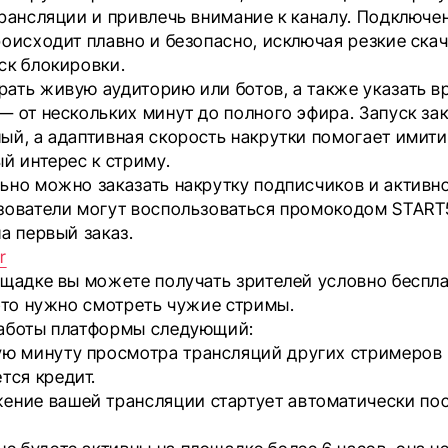
трансляции и привлечь внимание к каналу. Подключе
оисходит плавно и безопасно, исключая резкие скач
ск блокировки.
ать живую аудиторию или ботов, а также указать в
— от нескольких минут до полного эфира. Запуск за
ый, а адаптивная скорость накрутки помогает имит
й интерес к стриму.
ьно можно заказать накрутку подписчиков и активно
зователи могут воспользоваться промокодом START
а первый заказ.
r
ощадке вы можете получать зрителей условно беспла
 это нужно смотреть чужие стримы.
аботы платформы следующий:
ую минуту просмотра трансляций других стримеров
тся кредит.
ение вашей трансляции стартует автоматически пос