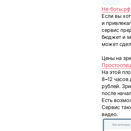
Не-боты.рф
Если вы хо
и привлека
сервис пре
бюджет и м
может сдел
Цены на зри
Простоспе
На этой пло
8
–
12 часов
рублей. Зр
после нача
Есть возмо
Сервис так
видео.