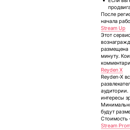
Если вы 
продвиг
После реги
начала раб
Stream Up
Этот серви
вознагражд
размещена 
минуту. Ко
комментари
Reyden X
Reyden-X в
развлекате
аудитории.
интересы з
Минимальны
будут разме
Стоимость 
Stream Prom