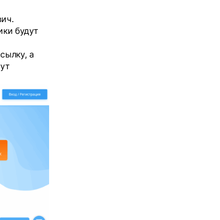
вич.
ики будут
сылку, а
нут