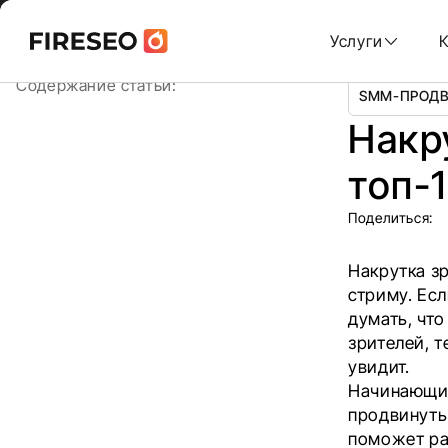
Ссылки
Ссылки
Skip
Главная
/
Блог
/
Накрутка зрителей на Твич: топ-10 с
to
Услуги
content
хлебных
хлебных
Содержание статьи:
SMM-ПРОД
крошек
крошек
Накр
топ-
Поделиться:
Накрутка з
стриму. Ес
думать, что
зрителей, 
увидит.
Начинающие
продвинуть 
поможет ра