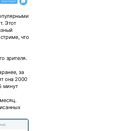
популярными
. Этот
азный
стриме, что
го зрителя.
аранее, за
ит она 2000
5 минут
 месяц.
писанных