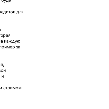
е будет
редитов для
ь
торая
за каждую
апример за
й,
вой
 и
им стримом