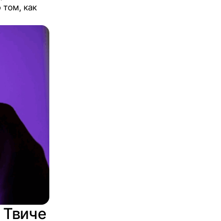
 том, как
в Твиче