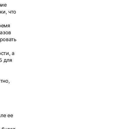
ние
ки, что
ремя
казов
ировать
сти, а
5 для
тно,
ле ее