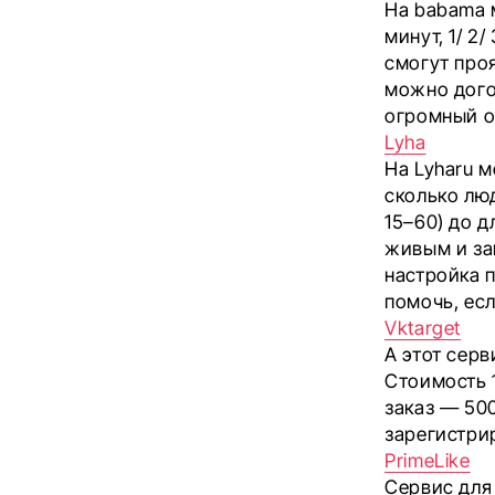
На babama м
минут, 1/ 2
смогут про
можно дого
огромный о
Lyha
На Lyharu 
сколько люд
15–60) до д
живым и за
настройка 
помочь, есл
Vktarget
А этот серв
Стоимость 1
заказ — 500
зарегистри
PrimeLike
Сервис для