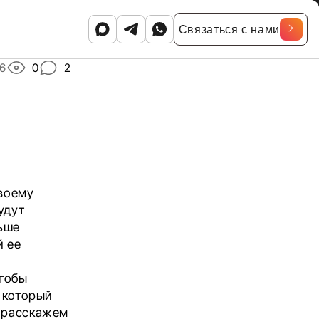
Связаться с нами
6
0
2
своему
удут
льше
й ее
чтобы
, который
ы расскажем