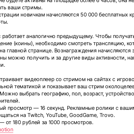
не будете активны на площадке более 6 часов, она н
ать ваши стримы.
страции новичкам начисляются 50 000 бесплатных к
оты.
с работает аналогично предыдущему. Чтобы получат
ение (коины), необходимо смотреть трансляцию, ко
на главной странице. Вознаграждения начисляются 
ины можно получить и за другие виды активности, н
и.
страивает видеоплеер со стримом на сайтах с игрово
льной тематикой и показывает ваш стрим околоцеле
 Можно выбрать географию, пол, возраст, устройство
рителей.
й просмотр — 16 секунд. Рекламные ролики с ваш
щаться на Twitch, YouTube, GoodGame, Trovo.
— от 180 рублей за 1000 просмотров.
otion