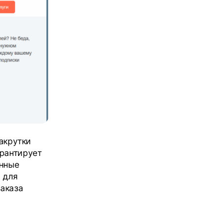
накрутки
арантирует
енные
 для
заказа