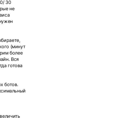
0/ 30
орые не
рвиса
 нужен
ыбираете,
кого (минут
трим более
айн. Вся
гда готова
х ботов.
аксимальный
увеличить