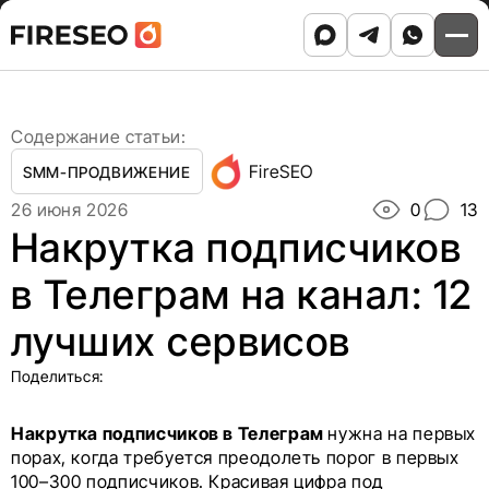
Ссылки
Ссылки
Skip
Главная
/
Блог
/
to
Накрутка подписчиков в Телеграм на канал: 12
хлебных
хлебных
content
лучших сервисов
крошек
крошек
Содержание статьи:
FireSEO
SMM-ПРОДВИЖЕНИЕ
26 июня 2026
0
13
Накрутка подписчиков
в Телеграм на канал: 12
лучших сервисов
Поделиться:
Накрутка подписчиков в Телеграм
нужна на первых
порах, когда требуется преодолеть порог в первых
100–300 подписчиков. Красивая цифра под