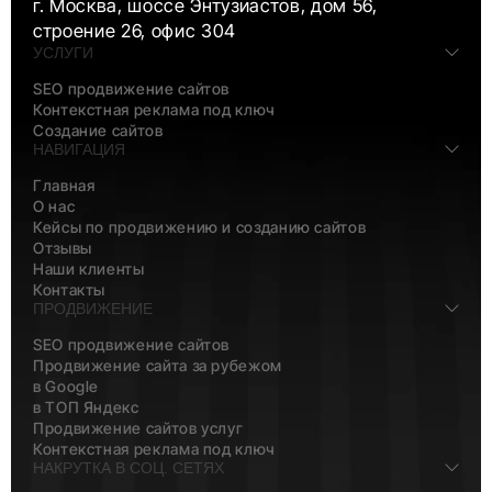
г. Москва, шоссе Энтузиастов, дом 56,
строение 26, офис 304
УСЛУГИ
SEO продвижение сайтов
Контекстная реклама под ключ
Создание сайтов
НАВИГАЦИЯ
Главная
О нас
Кейсы по продвижению и созданию сайтов
Отзывы
Наши клиенты
Контакты
ПРОДВИЖЕНИЕ
SEO продвижение сайтов
Продвижение сайта за рубежом
в Google
в ТОП Яндекс
Продвижение сайтов услуг
Контекстная реклама под ключ
НАКРУТКА В СОЦ. СЕТЯХ