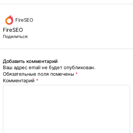
Данные
FireSEO
об авторе
FireSEO
и блок
Поделиться:
поделиться
в соцсетях
Добавить комментарий
Ваш адрес email не будет опубликован.
Alternative:
Обязательные поля помечены
*
Комментарий
*