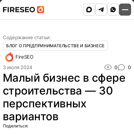
Ссылки
Ссылки
Skip
Главная
/
Блог
/
to
Малый бизнес в сфере строительства — 30
хлебных
хлебных
content
перспективных вариантов
крошек
крошек
Содержание статьи:
БЛОГ О ПРЕДПРИНИМАТЕЛЬСТВЕ И БИЗНЕСЕ
FireSEO
3 июля 2024
0
0
Малый бизнес в сфере
строительства — 30
перспективных
вариантов
Поделиться: