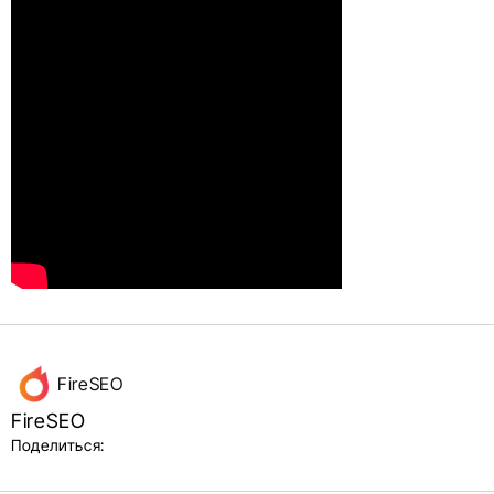
Данные
FireSEO
об авторе
FireSEO
и блок
Поделиться: