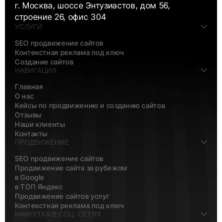
г. Москва, шоссе Энтузиастов, дом 56,
строение 26, офис 304
УСЛУГИ
SEO продвижение сайтов
Контекстная реклама под ключ
Создание сайтов
НАВИГАЦИЯ
Главная
О нас
Кейсы по продвижению и созданию сайтов
Отзывы
Наши клиенты
Контакты
ПРОДВИЖЕНИЕ
SEO продвижение сайтов
Продвижение сайта за рубежом
в Google
в ТОП Яндекс
Продвижение сайтов услуг
Контекстная реклама под ключ
НАКРУТКА В СОЦ. СЕТЯХ