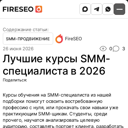
Ссылки
Ссылки
Skip
Главная
/
Блог
/
to
Лучшие курсы SMM-специалиста в 2026
хлебных
хлебных
content
крошек
крошек
Содержание статьи:
FireSEO
SMM-ПРОДВИЖЕНИЕ
26 июня 2026
0
3
Лучшие курсы SMM-
специалиста в 2026
Поделиться:
Курсы обучения на SMM-специалиста из нашей
подборки помогут освоить востребованную
профессию с нуля, или прокачать свои навыки уже
практикующим SMM-щикам. Студенты, среди
прочего, научатся анализировать целевую
аудиторию, составлять портрет клиента, разработать