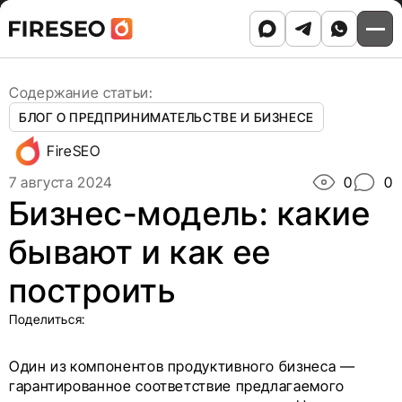
Ссылки
Ссылки
Skip
Главная
/
Блог
/
to
Бизнес-модель: какие бывают и как ее построить
хлебных
хлебных
content
крошек
крошек
Содержание статьи:
БЛОГ О ПРЕДПРИНИМАТЕЛЬСТВЕ И БИЗНЕСЕ
FireSEO
7 августа 2024
0
0
Бизнес-модель: какие
бывают и как ее
построить
Поделиться:
Один из компонентов продуктивного бизнеса —
гарантированное соответствие предлагаемого