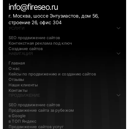
info@fireseo.ru
г. Москва, шоссе Энтузиастов, дом 56,
строение 26, офис 304
УСЛУГИ
SEO продвижение сайтов
Контекстная реклама под ключ
Создание сайтов
НАВИГАЦИЯ
Главная
О нас
Кейсы по продвижению и созданию сайтов
Отзывы
Наши клиенты
Контакты
ПРОДВИЖЕНИЕ
SEO продвижение сайтов
Продвижение сайта за рубежом
в Google
в ТОП Яндекс
Продвижение сайтов услуг