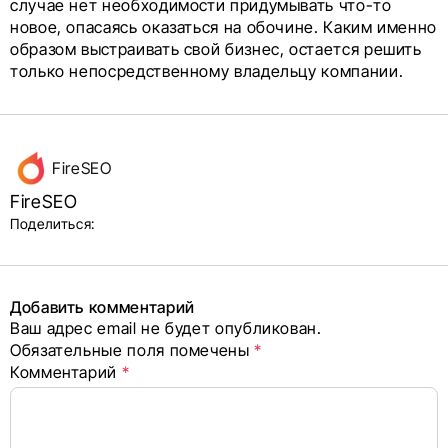
случае нет необходимости придумывать что-то
новое, опасаясь оказаться на обочине. Каким именно
образом выстраивать свой бизнес, остается решить
только непосредственному владельцу компании.
Данные
FireSEO
об авторе
FireSEO
и блок
Поделиться:
поделиться
в соцсетях
Добавить комментарий
Ваш адрес email не будет опубликован.
Alternative:
Обязательные поля помечены
*
Комментарий
*