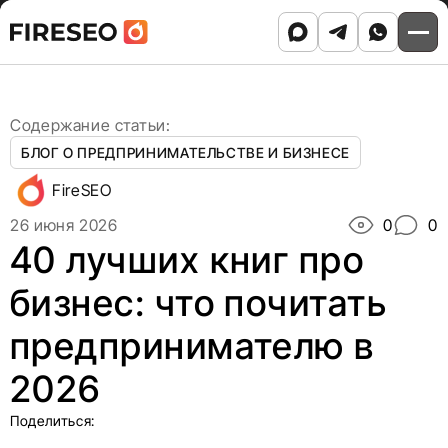
Ссылки
Ссылки
Skip
Главная
/
Блог
/
to
40 лучших книг про бизнес: что почитать
хлебных
хлебных
content
предпринимателю в 2026
крошек
крошек
Содержание статьи:
БЛОГ О ПРЕДПРИНИМАТЕЛЬСТВЕ И БИЗНЕСЕ
FireSEO
26 июня 2026
0
0
40 лучших книг про
бизнес: что почитать
предпринимателю в
2026
Поделиться: