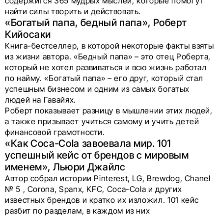
содержится 365 мудрых мыслей, которые помогут
найти силы творить и действовать.
«Богатый папа, бедный папа», Роберт
Кийосаки
Книга-бестселлер, в которой некоторые факты взяты
из жизни автора. «Бедный папа» – это отец Роберта,
который не хотел развиваться и всю жизнь работал
по найму. «Богатый папа» – его друг, который стал
успешным бизнесом и одним из самых богатых
людей на Гавайях.
Роберт показывает разницу в мышлении этих людей,
а также призывает учиться самому и учить детей
финансовой грамотности.
«Как Coca‑Cola завоевала мир. 101
успешный кейс от брендов с мировым
именем», Льюри Джайлс
Автор собрал истории Pinterest, LG, Brewdog, Chanel
№ 5 , Corona, Spanx, KFC, Coca-Cola и других
известных брендов и кратко их изложил. 101 кейс
разбит по разделам, в каждом из них