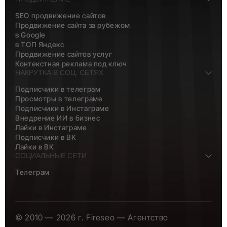
SEO продвижение сайтов
Продвижение сайта за рубежом
в Google
в ТОП Яндекс
Продвижение сайтов услуг
Контекстная реклама под ключ
НАКРУТКА В СОЦ. СЕТЯХ
Подписчики в телеграм
Просмотры в телеграме
Подписчики в Инстаграме
Внедрение ИИ в бизнес
Лайки в Инстаграме
Подписчики в ВК
Лайки в ВК
СОЦИАЛЬНЫЕ СЕТИ
Телеграм
© 2010 — 2026 г. Fireseo — Агентство