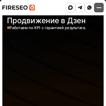
Ссылки
Ссылки
Skip
Главная
/
Услуги
/
Продвижение в Дзен
to
хлебных
хлебных
content
Продвижение в Дзен
крошек
крошек
Работаем по KPI с гарантией результата.